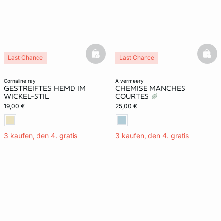
basketfull
bask
Last Chance
Last Chance
cornaline ray
a vermeery
GESTREIFTES HEMD IM
CHEMISE MANCHES
WICKEL-STIL
COURTES
19,00 €
25,00 €
3 kaufen, den 4. gratis
3 kaufen, den 4. gratis