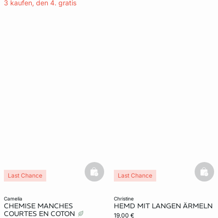
3 kaufen, den 4. gratis
basketfull
bask
Last Chance
Last Chance
camelia
christine
CHEMISE MANCHES
HEMD MIT LANGEN ÄRMELN
COURTES EN COTON
19,00 €