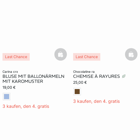
basketfull
bask
Last Chance
Last Chance
carina crx
chocolatine ra
BLUSE MIT BALLONÄRMELN
CHEMISE À RAYURES
MIT KAROMUSTER
25,00 €
19,00 €
3 kaufen, den 4. gratis
3 kaufen, den 4. gratis