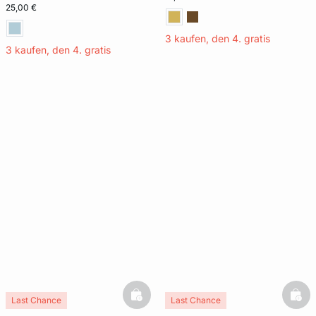
25,00 €
3 kaufen, den 4. gratis
3 kaufen, den 4. gratis
basketfull
bask
Last Chance
Last Chance