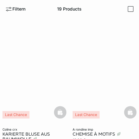
Filtern
19
Products
i
e
question
basketfull
bask
Last Chance
Last Chance
coline crx
a rondine imp
KARIERTE BLUSE AUS
CHEMISE À MOTIFS