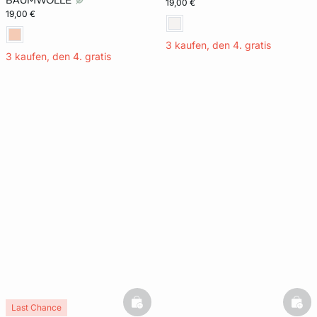
BAUMWOLLE
19,00 €
19,00 €
3 kaufen, den 4. gratis
3 kaufen, den 4. gratis
basketfull
bask
Last Chance