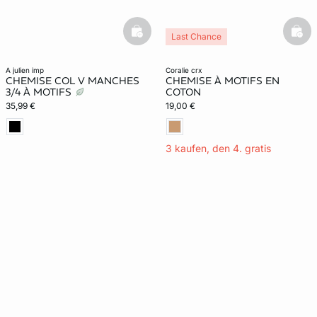
basketfull
bask
Last Chance
a julien imp
coralie crx
CHEMISE COL V MANCHES
CHEMISE À MOTIFS EN
3/4 À MOTIFS
COTON
35,99 €
19,00 €
3 kaufen, den 4. gratis