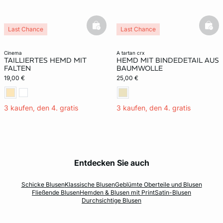
basketfull
bask
Last Chance
Last Chance
cinema
a tartan crx
TAILLIERTES HEMD MIT
HEMD MIT BINDEDETAIL AUS
FALTEN
BAUMWOLLE
19,00 €
25,00 €
3 kaufen, den 4. gratis
3 kaufen, den 4. gratis
Entdecken Sie auch
Schicke Blusen
Klassische Blusen
Geblümte Oberteile und Blusen
Fließende Blusen
Hemden & Blusen mit Print
Satin-Blusen
Durchsichtige Blusen