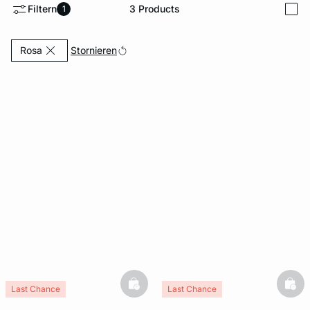
Filtern
3
Products
1
i
e
question
Currently Refined by Farben: Rosa
Stornieren
Rosa
basketfull
bask
Last Chance
Last Chance