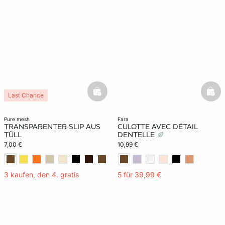
basketfull
bask
Last Chance
pure mesh
fara
TRANSPARENTER SLIP AUS
CULOTTE AVEC DÉTAIL
TÜLL
DENTELLE
7,00 €
10,99 €
3 kaufen, den 4. gratis
5 für 39,99 €