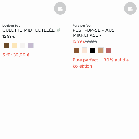
basketfull
bask
louison bac
pure perfect
CULOTTE MIDI CÔTELÉE
PUSH-UP-SLIP AUS
MIKROFASER
12,99 €
13,99 €
19,99 €
5 für 39,99 €
Pure perfect : -30% auf die
kollektion