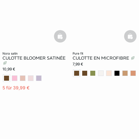
basketfull
bask
nora satin
pure fit
CULOTTE BLOOMER SATINÉE
CULOTTE EN MICROFIBRE
7,99 €
10,99 €
5 für 39,99 €