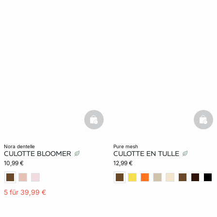
basketfull
bask
nora dentelle
pure mesh
CULOTTE BLOOMER
CULOTTE EN TULLE
10,99 €
12,99 €
5 für 39,99 €