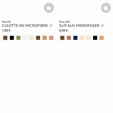
basketfull
bask
pure fit
pure soft
CULOTTE EN MICROFIBRE
SLIP AUS MIKROFASER
7,99 €
9,99 €