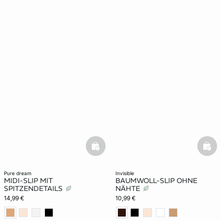
basketfull
bask
pure dream
invisible
MIDI-SLIP MIT
BAUMWOLL-SLIP OHNE
SPITZENDETAILS
NÄHTE
14,99 €
10,99 €