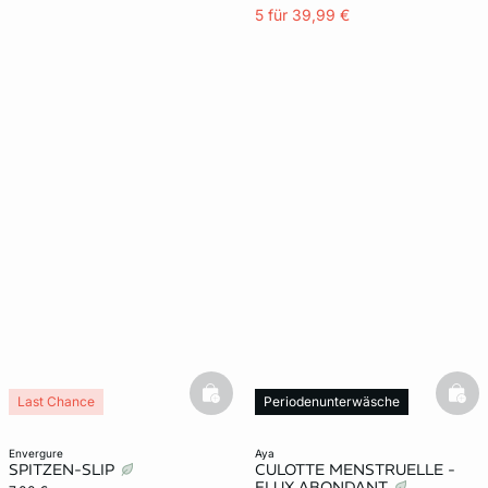
5 für 39,99 €
basketfull
bask
Last Chance
Periodenunterwäsche
envergure
aya
SPITZEN-SLIP
CULOTTE MENSTRUELLE -
FLUX ABONDANT