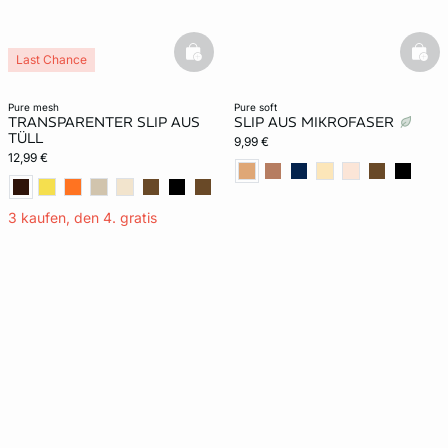
basketfull
bask
Last Chance
pure mesh
pure soft
TRANSPARENTER SLIP AUS
SLIP AUS MIKROFASER
TÜLL
9,99 €
12,99 €
3 kaufen, den 4. gratis