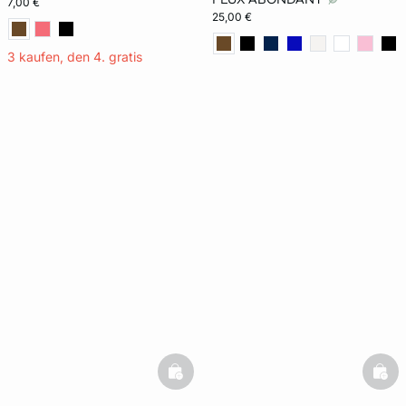
7,00 €
25,00 €
3 kaufen, den 4. gratis
basketfull
bask