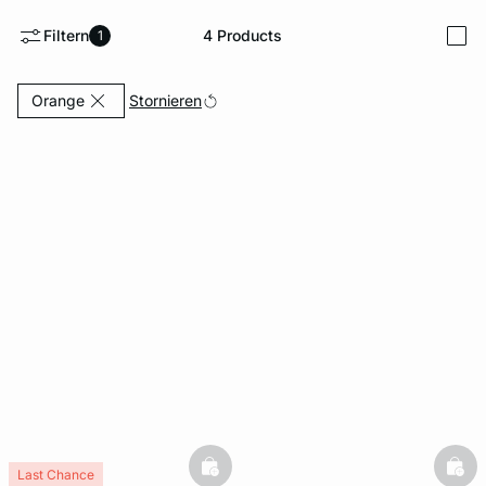
Filtern
4
Products
1
i
e
question
Currently Refined by Farben: Orange
Stornieren
Orange
basketfull
bask
Last Chance