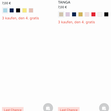
TANGA
7,00 €
7,00 €
3 kaufen, den 4. gratis
3 kaufen, den 4. gratis
basketfull
bask
Last Chance
Last Chance