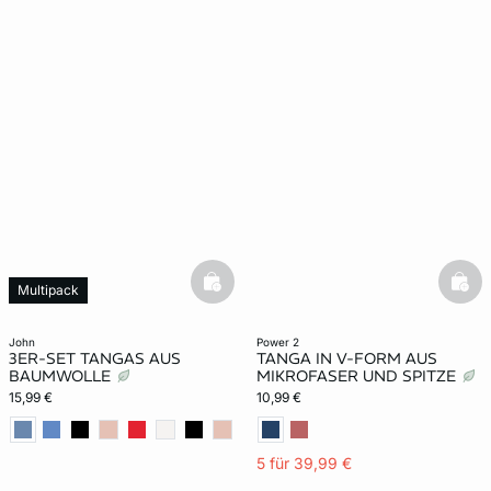
basketfull
bask
Multipack
john
power 2
3ER-SET TANGAS AUS
TANGA IN V-FORM AUS
BAUMWOLLE
MIKROFASER UND SPITZE
15,99 €
10,99 €
5 für 39,99 €