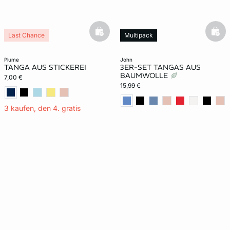
basketfull
bask
Last Chance
Multipack
plume
john
TANGA AUS STICKEREI
3ER-SET TANGAS AUS
BAUMWOLLE
7,00 €
15,99 €
3 kaufen, den 4. gratis