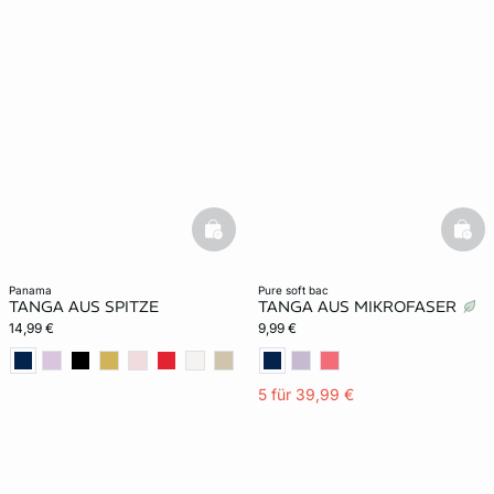
basketfull
bask
panama
pure soft bac
TANGA AUS SPITZE
TANGA AUS MIKROFASER
14,99 €
9,99 €
5 für 39,99 €