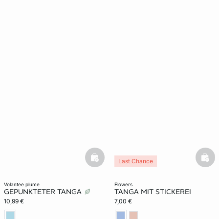
basketfull
bask
Last Chance
volantee plume
flowers
GEPUNKTETER TANGA
TANGA MIT STICKEREI
10,99 €
7,00 €