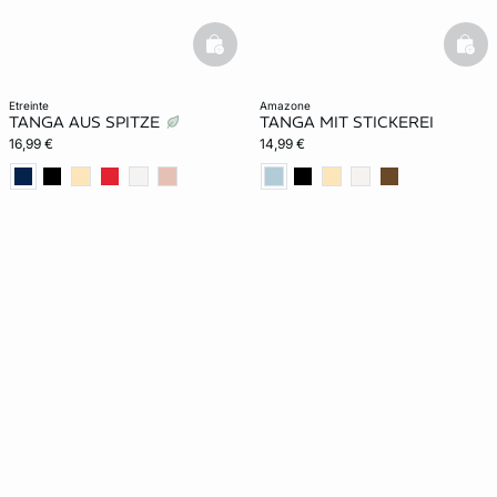
basketfull
bask
etreinte
amazone
TANGA AUS SPITZE
TANGA MIT STICKEREI
16,99 €
14,99 €