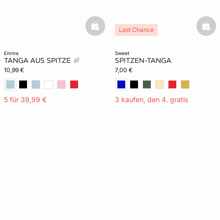
basketfull
bask
Last Chance
emma
sweet
TANGA AUS SPITZE
SPITZEN-TANGA
10,99 €
7,00 €
5 für 39,99 €
3 kaufen, den 4. gratis