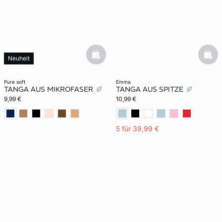
basketfull
bask
Neuheit
pure soft
emma
TANGA AUS MIKROFASER
TANGA AUS SPITZE
9,99 €
10,99 €
5 für 39,99 €