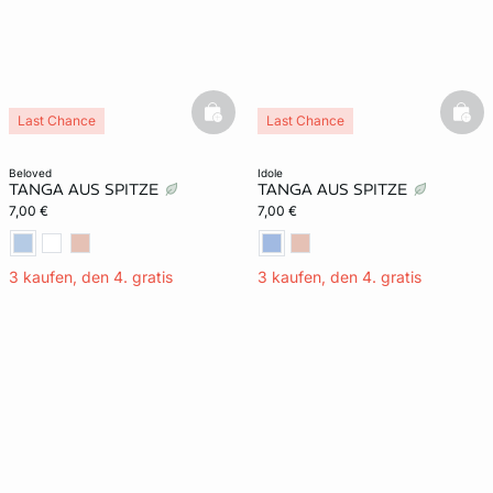
basketfull
bask
Last Chance
Last Chance
beloved
idole
TANGA AUS SPITZE
TANGA AUS SPITZE
7,00 €
7,00 €
3 kaufen, den 4. gratis
3 kaufen, den 4. gratis