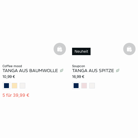
basketfull
bask
Neuheit
coffee mood
soupcon
TANGA AUS BAUMWOLLE
TANGA AUS SPITZE
10,99 €
16,99 €
5 für 39,99 €