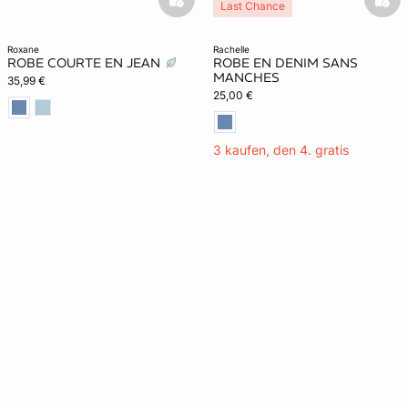
basketfull
bask
Last Chance
roxane
rachelle
ROBE COURTE EN JEAN
ROBE EN DENIM SANS
MANCHES
35,99 €
25,00 €
3 kaufen, den 4. gratis