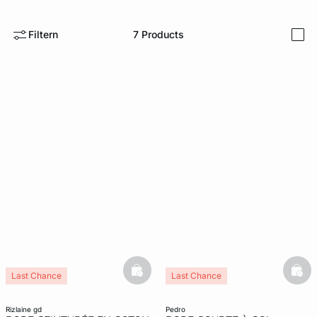
e
question
Filtern
7
Products
i
basketfull
bask
Last Chance
Last Chance
rizlaine gd
pedro