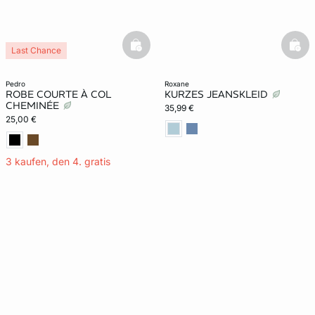
basketfull
bask
Last Chance
pedro
roxane
ROBE COURTE À COL
KURZES JEANSKLEID
CHEMINÉE
35,99 €
25,00 €
3 kaufen, den 4. gratis