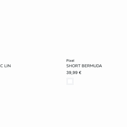
rb
In den Warenkorb
pixel
C LIN
SHORT BERMUDA
34
36
34
36
38
39,99 €