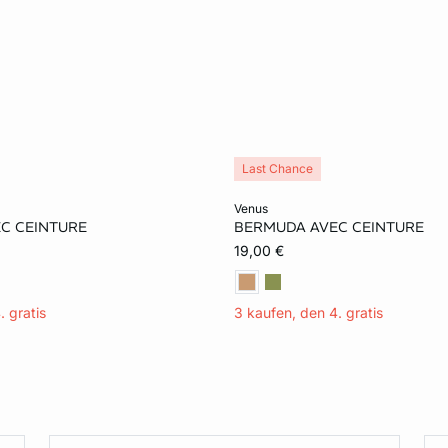
Last Chance
rb
In den Warenkorb
venus
C CEINTURE
BERMUDA AVEC CEINTURE
40
32
19,00 €
. gratis
3 kaufen, den 4. gratis