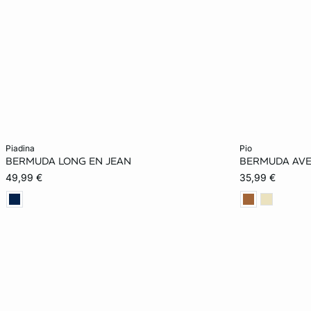
In den Warenkorb
In den Warenko
piadina
pio
BERMUDA LONG EN JEAN
BERMUDA AVE
32
34
36
38
32
49,99 €
35,99 €
40