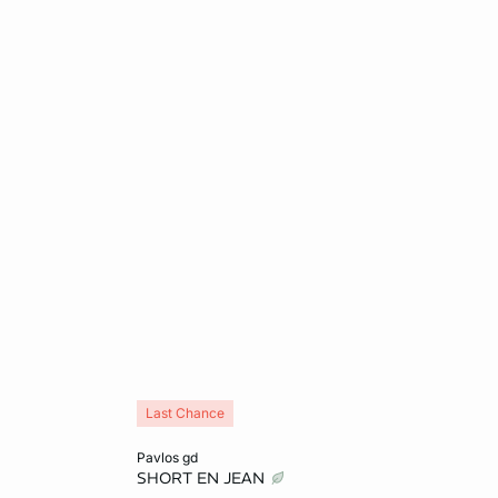
Last Chance
In den Warenkorb
pavlos gd
SHORT EN JEAN
32
38