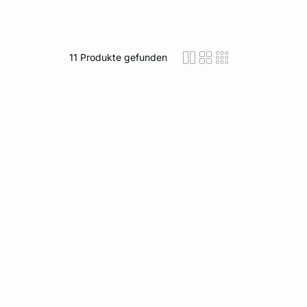
11
Produkte gefunden
icon-layout-detaile
icon-layout-class
icon-layout-m