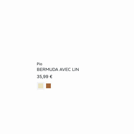
In den Warenkorb
pio
BERMUDA AVEC LIN
32
34
36
35,99 €