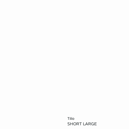
rb
In den Warenkorb
tilio
SHORT LARGE
36
38
34