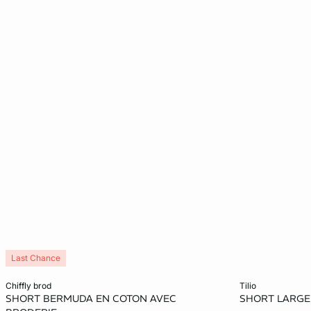
Last Chance
In den Warenkorb
In den Warenko
chiffly brod
tilio
SHORT BERMUDA EN COTON AVEC
SHORT LARGE
32
34
40
34