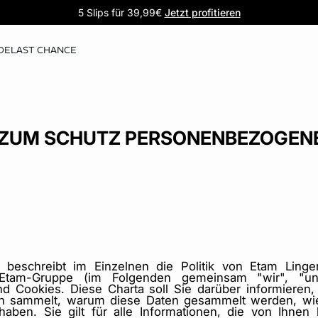
5 Slips für 39,99€
Pure Dentelle
Satin-Pyjamas
Komfort trifft spitze
Jetzt entdecken
Jetzt profitieren
DE
LAST CHANCE
ZUM SCHUTZ PERSONENBEZOGEN
") beschreibt im Einzelnen die Politik von Etam Lin
r Etam-Gruppe (im Folgenden gemeinsam "wir", "u
 Cookies. Diese Charta soll Sie darüber informieren
ten sammelt, warum diese Daten gesammelt werden, wi
aben. Sie gilt für alle Informationen, die von Ihnen 