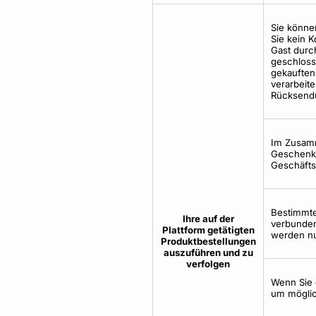
Sie könne
Sie kein K
Gast durc
geschloss
gekauften
verarbeit
Rücksendu
Im Zusamm
Geschenkk
Geschäfts
Bestimmte
Ihre auf der
verbunden 
Plattform getätigten
werden nu
Produktbestellungen
auszuführen und zu
verfolgen
Wenn Sie 
um möglic