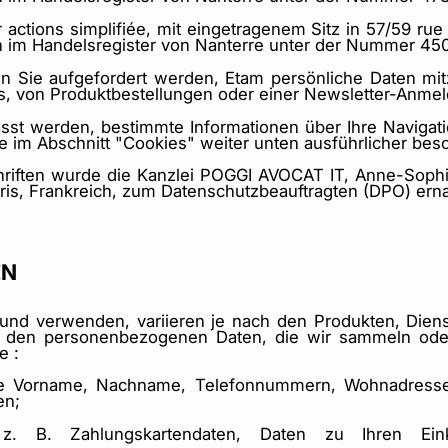
actions simplifiée, mit eingetragenem Sitz in 57/59 rue
en im Handelsregister von Nanterre unter der Nummer 45
n Sie aufgefordert werden, Etam persönliche Daten mit
os, von Produktbestellungen oder einer Newsletter-Anme
sst werden, bestimmte Informationen über Ihre Navigati
 im Abschnitt "Cookies" weiter unten ausführlicher bes
iften wurde die Kanzlei POGGI AVOCAT IT, Anne-Sophie
ris, Frankreich, zum Datenschutzbeauftragten (DPO) erna
EN
und verwenden, variieren je nach den Produkten, Diens
u den personenbezogenen Daten, die wir sammeln oder
e :
wie Vorname, Nachname, Telefonnummern, Wohnadresse,
en;
 z. B. Zahlungskartendaten, Daten zu Ihren Eink