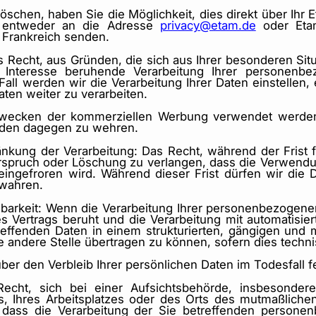
öschen, haben Sie die Möglichkeit, dies direkt über Ihr
e entweder an die Adresse
privacy@etam.de
oder Etam
 Frankreich senden.
 Recht, aus Gründen, die sich aus Ihrer besonderen Sit
 Interesse beruhende Verarbeitung Ihrer personenb
Fall werden wir die Verarbeitung Ihrer Daten einstellen,
aten weiter zu verarbeiten.
wecken der kommerziellen Werbung verwendet werden,
den dagegen zu wehren.
nkung der Verarbeitung: Das Recht, während der Frist f
rspruch oder Löschung zu verlangen, dass die Verwendung
ingefroren wird. Während dieser Frist dürfen wir die
wahren.
barkeit: Wenn die Verarbeitung Ihrer personenbezogenen
s Vertrags beruht und die Verarbeitung mit automatisiert
treffenden Daten in einem strukturierten, gängigen und
e andere Stelle übertragen zu können, sofern dies techni
über den Verbleib Ihrer persönlichen Daten im Todesfall 
cht, sich bei einer Aufsichtsbehörde, insbesondere 
s, Ihres Arbeitsplatzes oder des Orts des mutmaßlich
 dass die Verarbeitung der Sie betreffenden person