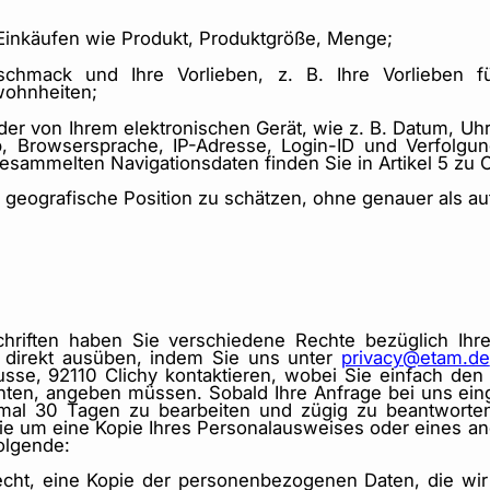
Einkäufen wie Produkt, Produktgröße, Menge;
chmack und Ihre Vorlieben, z. B. Ihre Vorlieben fü
wohnheiten;
der von Ihrem elektronischen Gerät, wie z. B. Datum, U
p, Browsersprache, IP-Adresse, Login-ID und Verfolgun
esammelten Navigationsdaten finden Sie in Artikel 5 zu 
 geografische Position zu schätzen, ohne genauer als au
riften haben Sie verschiedene Rechte bezüglich Ihre
t direkt ausüben, indem Sie uns unter
privacy@etam.de
busse, 92110 Clichy kontaktieren, wobei Sie einfach den
ten, angeben müssen. Sobald Ihre Anfrage bei uns einge
imal 30 Tagen zu bearbeiten und zügig zu beantworten
Sie um eine Kopie Ihres Personalausweises oder eines a
olgende:
echt, eine Kopie der personenbezogenen Daten, die wir