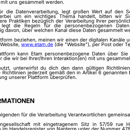
) mit uns gesammelt werden.
für die Datenverarbeitung, legt großen Wert auf den 
ierbei um ein wichtiges Thema handelt, bitten wir Sie
sere Praktiken bezüglich der Verarbeitung Ihrer persönl
ie legt die Regeln für die personenbezogenen Date
gig davon, über welchen Kanal diese Daten gesammelt w
tform beziehen, meinen wir einen der digitalen Kanäle un
 Website,
www.etam.de
(die "Website"), per Post oder Te
attform kann Etam personenbezogene Daten über Sie v
 die wir bei Ihrer/Ihren Interaktion(en) mit uns gesamme
tzt, unterwirfst du dich den dann gültigen Richtlinien
e Richtlinien jederzeit gemäß den in Artikel 6 genannte
zung unserer Plattform überprüfen.
ORMATIONEN
lgenden für die Verarbeitung Verantwortlichen gemeinsa
ngesellschaft mit eingetragenem Sitz in 57/59 rue H
n im Handelsregister von Nanterre unter der Nummer 47