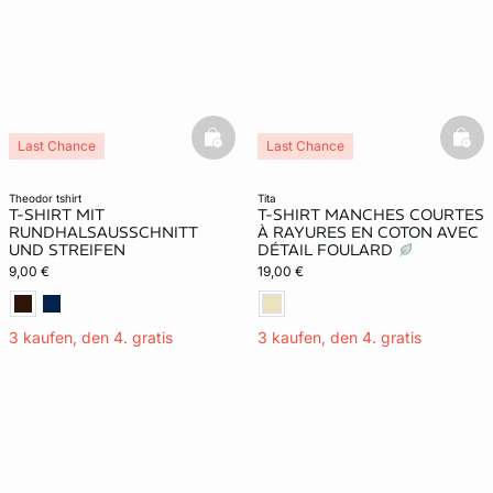
basketfull
bask
Last Chance
Last Chance
theodor tshirt
tita
T-SHIRT MIT
T-SHIRT MANCHES COURTES
RUNDHALSAUSSCHNITT
À RAYURES EN COTON AVEC
UND STREIFEN
DÉTAIL FOULARD
9,00 €
19,00 €
3 kaufen, den 4. gratis
3 kaufen, den 4. gratis