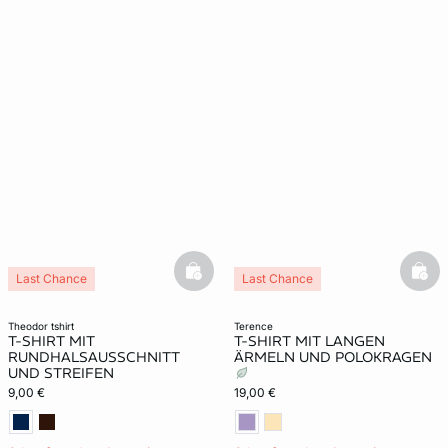
basketfull
bask
Last Chance
Last Chance
theodor tshirt
terence
T-SHIRT MIT
T-SHIRT MIT LANGEN
RUNDHALSAUSSCHNITT
ÄRMELN UND POLOKRAGEN
UND STREIFEN
9,00 €
19,00 €