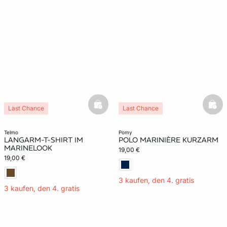
basketfull
bask
Last Chance
Last Chance
telmo
pomy
LANGARM-T-SHIRT IM
POLO MARINIÈRE KURZARM
MARINELOOK
19,00 €
19,00 €
3 kaufen, den 4. gratis
3 kaufen, den 4. gratis