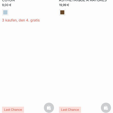
COTON
ASYMÉTRIQUE À RAYURES
9,00 €
19,99 €
3 kaufen, den 4. gratis
basketfull
bask
Last Chance
Last Chance