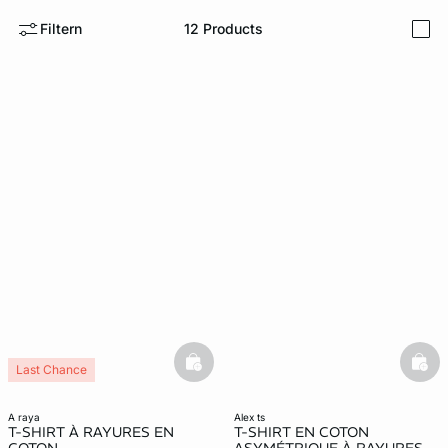
Filtern
12
Products
i
e
question
basketfull
bask
Last Chance
a raya
alex ts
T-SHIRT À RAYURES EN
T-SHIRT EN COTON