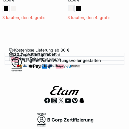
15,00 €
15,00 €
3 kaufen, den 4. gratis
3 kaufen, den 4. gratis
Kostenlose Lieferung ab 80 €
20 % Studentenrabatt
30 Tage Rückgaberecht
Sichere Zahlung
In 3 Raten mit Klarna
Lingerie verantwortungsvoller gestalten
Unser langfristiges Engagement
B Corp Zertifizierung