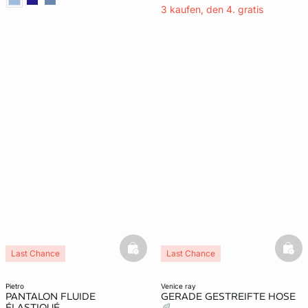
3 kaufen, den 4. gratis
basketfull
bask
Last Chance
Last Chance
pietro
venice ray
PANTALON FLUIDE
GERADE GESTREIFTE HOSE
ÉLASTIQUÉ