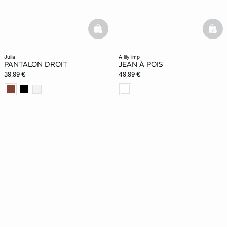
basketfull
bask
julia
a lily imp
PANTALON DROIT
JEAN À POIS
39,99 €
49,99 €