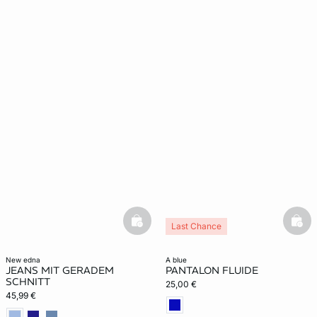
basketfull
bask
Last Chance
new edna
a blue
JEANS MIT GERADEM
PANTALON FLUIDE
SCHNITT
25,00 €
45,99 €