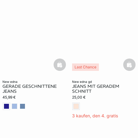
basketfull
bask
Last Chance
new edna
new edna gd
GERADE GESCHNITTENE
JEANS MIT GERADEM
JEANS
SCHNITT
45,99 €
25,00 €
3 kaufen, den 4. gratis