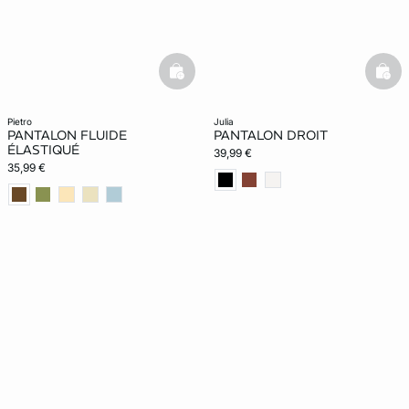
basketfull
bask
pietro
julia
PANTALON FLUIDE
PANTALON DROIT
ÉLASTIQUÉ
39,99 €
35,99 €