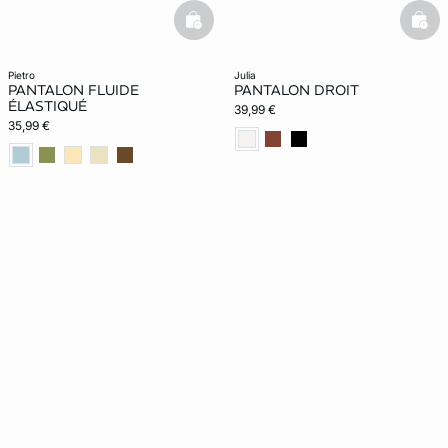
basketfull
bask
pietro
julia
PANTALON FLUIDE
PANTALON DROIT
ÉLASTIQUÉ
39,99 €
35,99 €