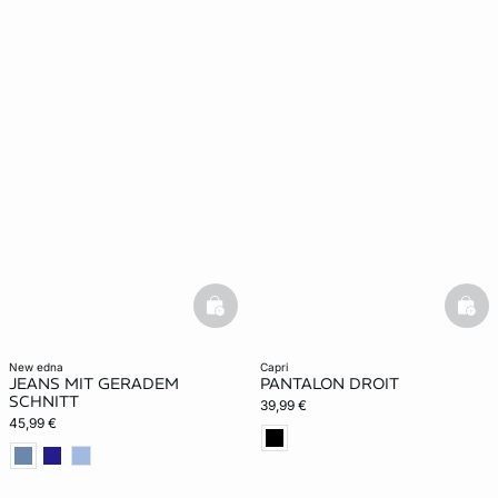
basketfull
bask
new edna
capri
JEANS MIT GERADEM
PANTALON DROIT
SCHNITT
39,99 €
45,99 €