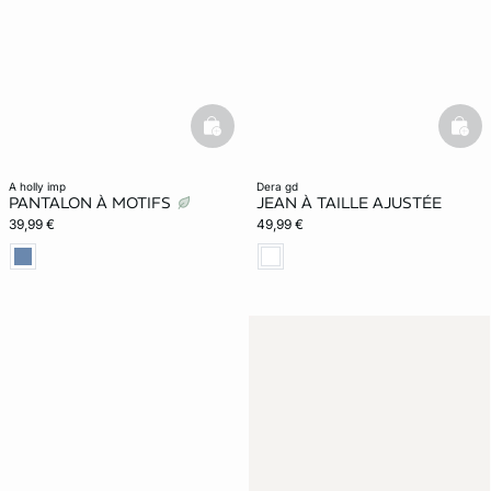
basketfull
bask
a holly imp
dera gd
PANTALON À MOTIFS
JEAN À TAILLE AJUSTÉE
39,99 €
49,99 €