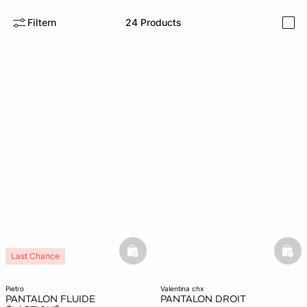
Filtern
24
Products
i
e
question
basketfull
bask
Last Chance
pietro
valentina chx
PANTALON FLUIDE
PANTALON DROIT