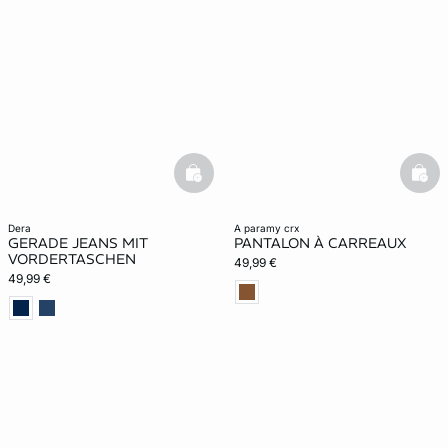
basketfull
bask
dera
a paramy crx
GERADE JEANS MIT
PANTALON À CARREAUX
VORDERTASCHEN
49,99 €
49,99 €