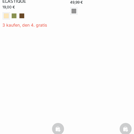
ÉLASTIQUÉ
49,99 €
19,00 €
3 kaufen, den 4. gratis
basketfull
bask