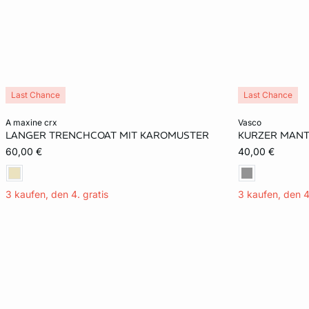
Last Chance
Last Chance
In den Warenkorb
In den Warenko
a maxine crx
vasco
LANGER TRENCHCOAT MIT KAROMUSTER
KURZER MANT
S
M
L
S
60,00 €
40,00 €
3 kaufen, den 4. gratis
3 kaufen, den 4