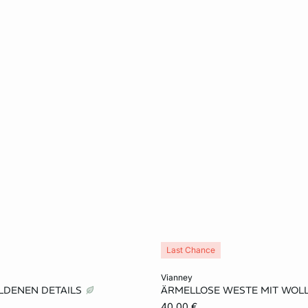
Last Chance
rb
In den Warenkorb
vianney
OLDENEN DETAILS
ÄRMELLOSE WESTE MIT WOL
S
M
L
XS
S
M
40,00 €