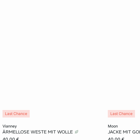
Last Chance
Last Chance
In den Warenkorb
In den Warenko
vianney
moon
ÄRMELLOSE WESTE MIT WOLLE
JACKE MIT G
XS
S
M
L
XS
40,00 €
40,00 €