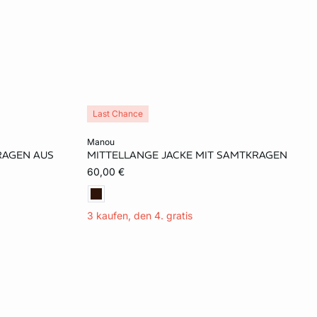
Last Chance
In den Warenkorb
manou
RAGEN AUS
MITTELLANGE JACKE MIT SAMTKRAGEN
XL
S
M
L
XL
60,00 €
3 kaufen, den 4. gratis