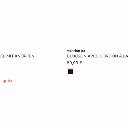
rb
In den Warenkorb
valerian pu
EL MIT KNÖPFEN
BLOUSON AVEC CORDON À LA
M
L
XL
XS
S
M
89,99 €
XL
. gratis