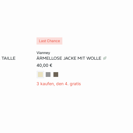
Last Chance
In den Warenkorb
vianney
 TAILLE
ÄRMELLOSE JACKE MIT WOLLE
L
S
M
L
XL
40,00 €
3 kaufen, den 4. gratis