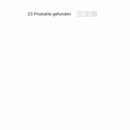
23
Produkte gefunden
icon-layout-detaile
icon-layout-class
icon-layout-m