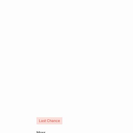
Last Chance
In den Warenkorb
moss