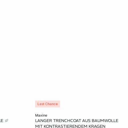
Last Chance
In den Warenkorb
maxine
LE
LANGER TRENCHCOAT AUS BAUMWOLLE
L
XS
M
L
XL
MIT KONTRASTIERENDEM KRAGEN