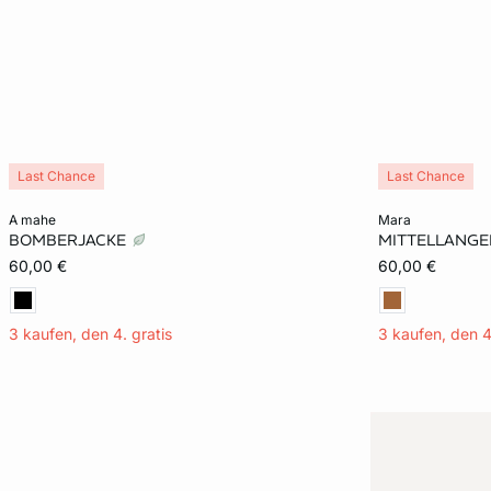
Last Chance
Last Chance
In den Warenkorb
In den Warenko
a mahe
mara
BOMBERJACKE
MITTELLANGE
32
34
36
40
M
60,00 €
60,00 €
42
3 kaufen, den 4. gratis
3 kaufen, den 4