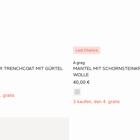
Last Chance
rb
In den Warenkorb
a greg
R TRENCHCOAT MIT GÜRTEL
MANTEL MIT SCHORNSTEINK
L
XL
S
M
L
WOLLE
40,00 €
. gratis
3 kaufen, den 4. gratis