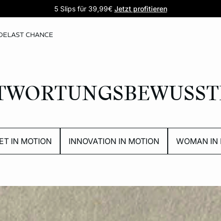
5 Slips für 39,99€
Pure Dentelle
Satin-Pyjamas
Komfort trifft spitze
Jetzt entdecken
Jetzt profitieren
DE
LAST CHANCE
NTWORTUNGSBEWUSST
ET IN MOTION
INNOVATION IN MOTION
WOMAN IN 