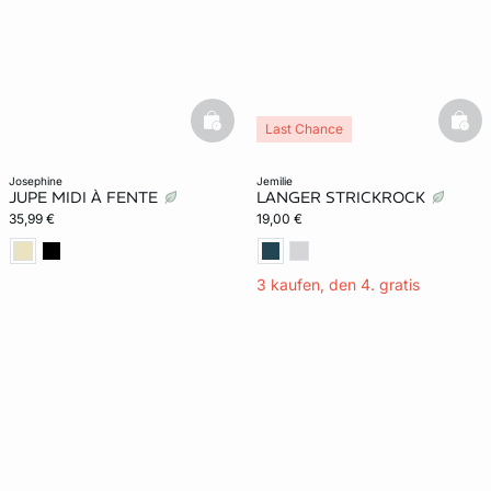
basketfull
bask
Last Chance
josephine
jemilie
JUPE MIDI À FENTE
LANGER STRICKROCK
35,99 €
19,00 €
3 kaufen, den 4. gratis