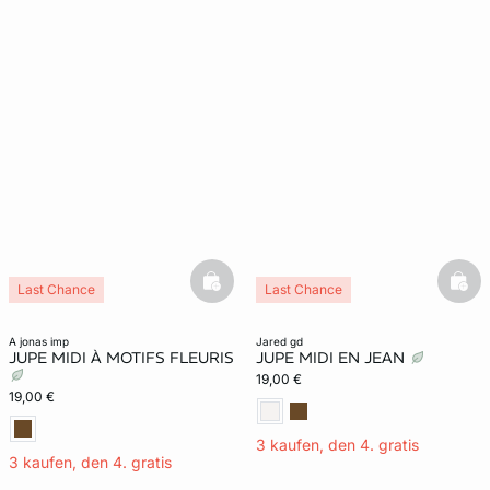
basketfull
bask
Last Chance
Last Chance
a jonas imp
jared gd
JUPE MIDI À MOTIFS FLEURIS
JUPE MIDI EN JEAN
19,00 €
19,00 €
3 kaufen, den 4. gratis
3 kaufen, den 4. gratis