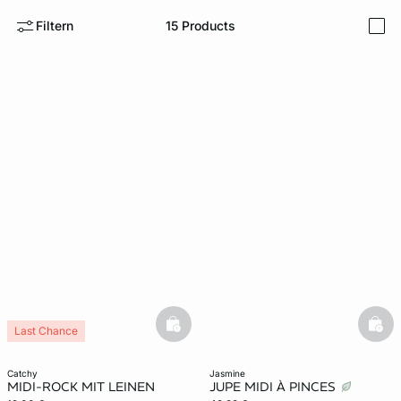
Filtern
15
Products
i
e
question
basketfull
bask
Last Chance
catchy
jasmine
MIDI-ROCK MIT LEINEN
JUPE MIDI À PINCES