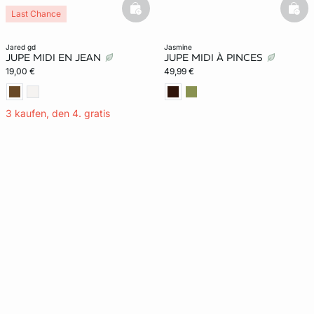
basketfull
bask
Last Chance
jared gd
jasmine
JUPE MIDI EN JEAN
JUPE MIDI À PINCES
19,00 €
49,99 €
3 kaufen, den 4. gratis