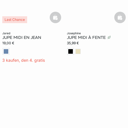
basketfull
bask
Last Chance
jared
josephine
JUPE MIDI EN JEAN
JUPE MIDI À FENTE
19,00 €
35,99 €
3 kaufen, den 4. gratis