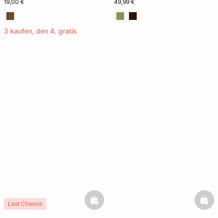
19,00 €
49,99 €
3 kaufen, den 4. gratis
basketfull
bask
Last Chance