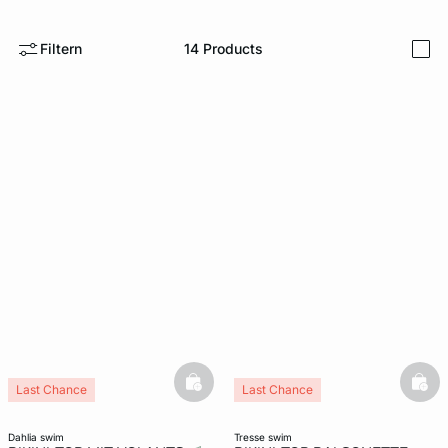
e
question
Filtern
14
Products
i
basketfull
bask
Last Chance
Last Chance
dahlia swim
tresse swim