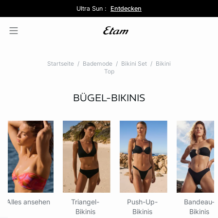
5 Slips für 39,99€ :
Kostenlose Lieferung ab 80€ 📦
Pure Dentelle :
Ultra Sun :
Entdecken
Entdecken
Jetzt profitieren
Startseite
Bademode
Bikini Set
Bikini
Top
BÜGEL-BIKINIS
Alles ansehen
Triangel-
Push-Up-
Bandeau-
Bikinis
Bikinis
Bikinis