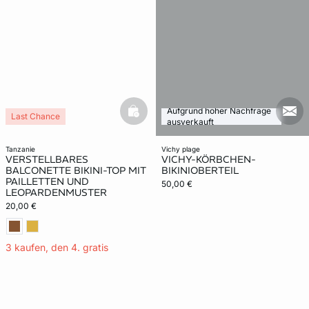
Aufgrund hoher Nachfrage
basketfull
mail
Last Chance
ausverkauft
tanzanie
vichy plage
VERSTELLBARES
VICHY-KÖRBCHEN-
BALCONETTE BIKINI-TOP MIT
BIKINIOBERTEIL
PAILLETTEN UND
50,00 €
LEOPARDENMUSTER
20,00 €
3 kaufen, den 4. gratis