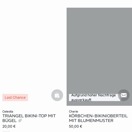
Aufgrund hoher Nachfrage
basketfull
mail
Last Chance
ausverkauft
celestia
cherie
TRIANGEL BIKINI-TOP MIT
KÖRBCHEN-BIKINIOBERTEIL
BÜGEL
MIT BLUMENMUSTER
20,00 €
50,00 €