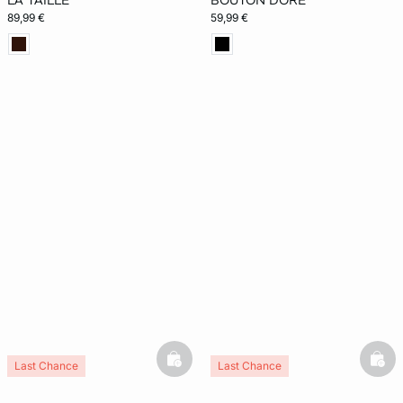
LA TAILLE
BOUTON DORÉ
89,99 €
59,99 €
basketfull
bask
Last Chance
Last Chance