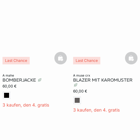
basketfull
bask
Last Chance
Last Chance
a mahe
a muse crx
BOMBERJACKE
BLAZER MIT KAROMUSTER
60,00 €
60,00 €
3 kaufen, den 4. gratis
3 kaufen, den 4. gratis