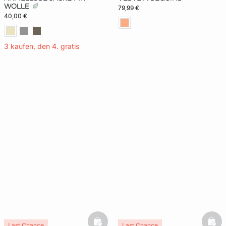
WOLLE
79,99 €
40,00 €
3 kaufen, den 4. gratis
basketfull
bask
Last Chance
Last Chance