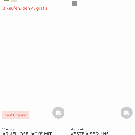
3 kaufen, den 4. gratis
basketfull
bask
Last Chance
vianney
harmonie
ÄRMELLOSE JACKE MIT
VESTE À SEQUINS