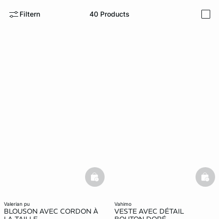
Filtern
40
Products
i
e
question
basketfull
bask
valerian pu
vahimo
BLOUSON AVEC CORDON À
VESTE AVEC DÉTAIL