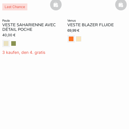
basketfull
bask
Last Chance
paula
venus
VESTE SAHARIENNE AVEC
VESTE BLAZER FLUIDE
DÉTAIL POCHE
69,99 €
40,00 €
3 kaufen, den 4. gratis