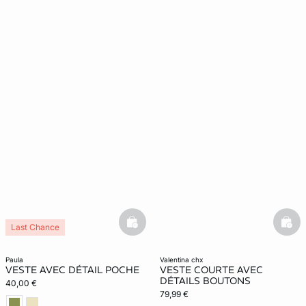
basketfull
bask
Last Chance
paula
valentina chx
VESTE AVEC DÉTAIL POCHE
VESTE COURTE AVEC
DÉTAILS BOUTONS
40,00 €
79,99 €