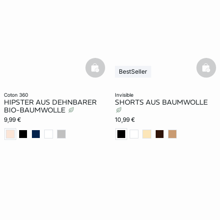
basketfull
bask
BestSeller
coton 360
invisible
HIPSTER AUS DEHNBARER
SHORTS AUS BAUMWOLLE
BIO-BAUMWOLLE
9,99 €
10,99 €