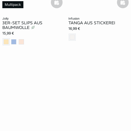
basketfull
bask
Multipack
jolly
infusion
3ER-SET SLIPS AUS
TANGA AUS STICKEREI
BAUMWOLLE
16,99 €
15,99 €