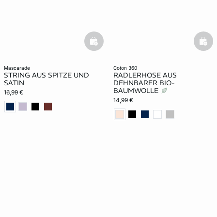
basketfull
bask
mascarade
coton 360
STRING AUS SPITZE UND
RADLERHOSE AUS
SATIN
DEHNBARER BIO-
BAUMWOLLE
16,99 €
14,99 €