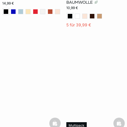
BAUMWOLLE
14,99 €
10,99 €
5 für 39,99 €
basketfull
bask
Multipack