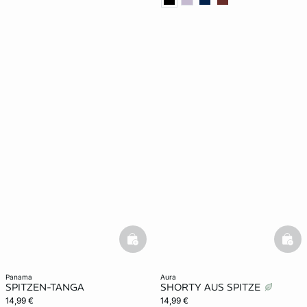
basketfull
bask
panama
aura
SPITZEN-TANGA
SHORTY AUS SPITZE
14,99 €
14,99 €