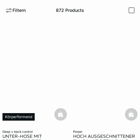
Filtern
872
Products
i
e
question
basketfull
bask
Körperformend
deep v back control
power
UNTER-HOSE MIT
HOCH AUSGESCHNITTENER