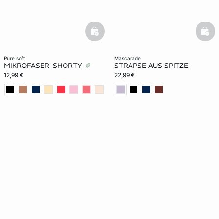
basketfull
bask
pure soft
mascarade
MIKROFASER-SHORTY
STRAPSE AUS SPITZE
12,99 €
22,99 €