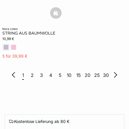
basketfull
nora coton
STRING AUS BAUMWOLLE
10,99 €
5 für 39,99 €
1
2
3
4
5
10
15
20
25
30
Kostenlose Lieferung ab 80 €