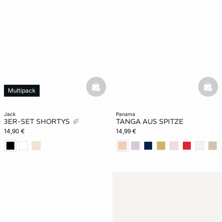
basketfull
bask
Multipack
jack
panama
3ER-SET SHORTYS
TANGA AUS SPITZE
14,90 €
14,99 €