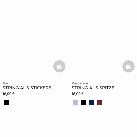
basketfull
bask
eloa
mascarade
STRING AUS STICKEREI
STRING AUS SPITZE
16,99 €
16,99 €