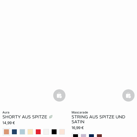
basketfull
bask
aura
mascarade
SHORTY AUS SPITZE
STRING AUS SPITZE UND
SATIN
14,99 €
16,99 €