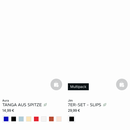
basketfull
bask
Multipack
aura
jim
TANGA AUS SPITZE
7ER-SET - SLIPS
14,99 €
29,99 €