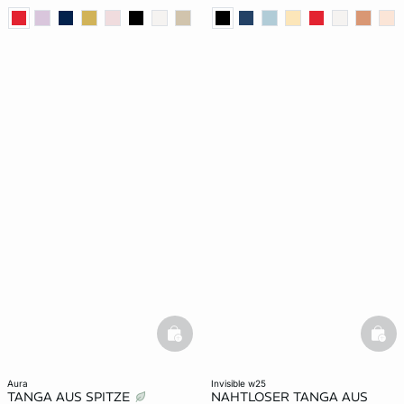
basketfull
bask
aura
invisible w25
TANGA AUS SPITZE
NAHTLOSER TANGA AUS