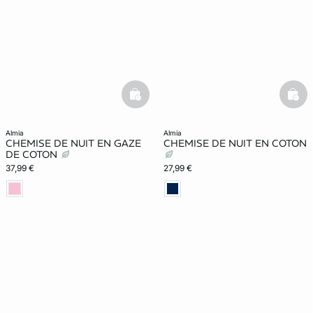
basketfull
bask
almia
almia
CHEMISE DE NUIT EN GAZE
CHEMISE DE NUIT EN COTON
DE COTON
37,99 €
27,99 €