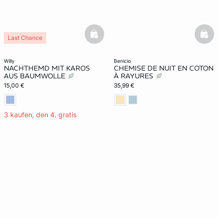
basketfull
bask
Last Chance
willy
benicio
NACHTHEMD MIT KAROS
CHEMISE DE NUIT EN COTON
AUS BAUMWOLLE
À RAYURES
15,00 €
35,99 €
3 kaufen, den 4. gratis