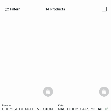
Filtern
14
Products
e
question
i
basketfull
bask
benicio
kate
CHEMISE DE NUIT EN COTON
NACHTHEMD AUS MODAL