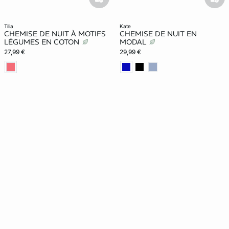
basketfull
bask
tilia
kate
CHEMISE DE NUIT À MOTIFS
CHEMISE DE NUIT EN
LÉGUMES EN COTON
MODAL
27,99 €
29,99 €