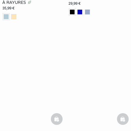
À RAYURES
29,99 €
35,99 €
basketfull
bask