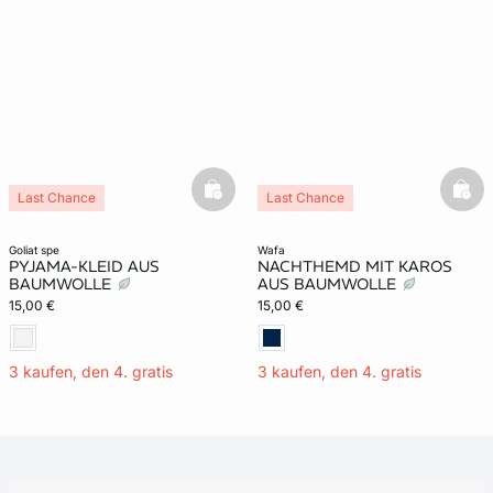
basketfull
bask
Last Chance
Last Chance
goliat spe
wafa
PYJAMA-KLEID AUS
NACHTHEMD MIT KAROS
BAUMWOLLE
AUS BAUMWOLLE
15,00 €
15,00 €
3 kaufen, den 4. gratis
3 kaufen, den 4. gratis