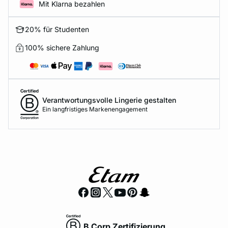
Mit Klarna bezahlen
e
question
20% für Studenten
100% sichere Zahlung
Verantwortungsvolle Lingerie gestalten
Ein langfristiges Markenengagement
B Corp Zertifizierung