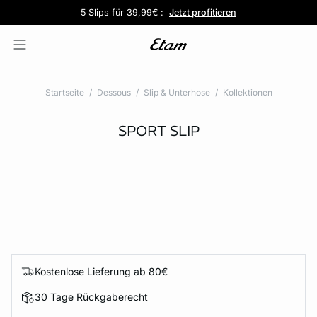
5 Slips für 39,99€ :
Kostenlose Lieferung ab 80€ 📦
Pure Dentelle :
Ultra Sun :
Entdecken
Entdecken
Jetzt profitieren
Startseite
Dessous
Slip & Unterhose
Kollektionen
SPORT SLIP
Kostenlose Lieferung ab 80€
30 Tage Rückgaberecht