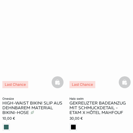
basketfull
bask
Last Chance
Last Chance
onesize
halo swim
HIGH-WAIST BIKINI SLIP AUS
GEKREUZTER BADEANZUG
DEHNBAREM MATERIAL
MIT SCHMUCKDETAIL -
BIKINI-HOSE
ETAM X HÔTEL MAHFOUF
10,00 €
30,00 €