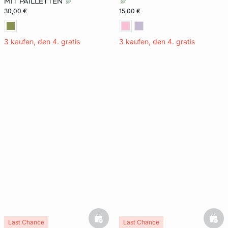
MIT PAILLETTEN
30,00 €
15,00 €
3 kaufen, den 4. gratis
3 kaufen, den 4. gratis
basketfull
bask
Last Chance
Last Chance