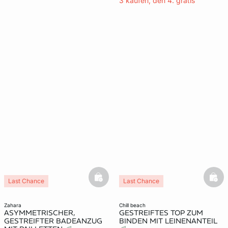
3 kaufen, den 4. gratis
basketfull
bask
Last Chance
Last Chance
zahara
chill beach
ASYMMETRISCHER,
GESTREIFTES TOP ZUM
GESTREIFTER BADEANZUG
BINDEN MIT LEINENANTEIL