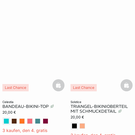
basketfull
bask
Last Chance
Last Chance
celestia
solstice
BANDEAU-BIKINI-TOP
TRIANGEL-BIKINIOBERTEIL
MIT SCHMUCKDETAIL
20,00 €
20,00 €
3 kaufen, den 4. gratis