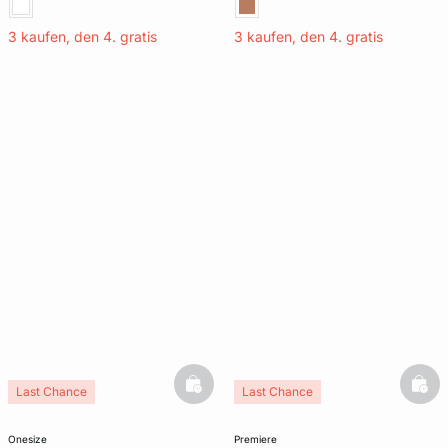
3 kaufen, den 4. gratis
3 kaufen, den 4. gratis
basketfull
bask
Last Chance
Last Chance
onesize
premiere