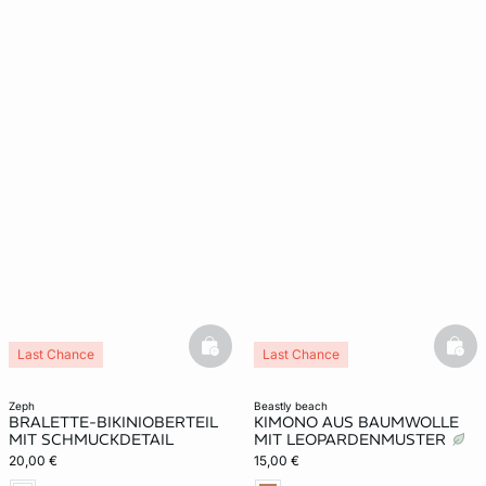
e
question
basketfull
bask
Last Chance
Last Chance
zeph
beastly beach
BRALETTE-BIKINIOBERTEIL
KIMONO AUS BAUMWOLLE
MIT SCHMUCKDETAIL
MIT LEOPARDENMUSTER
20,00 €
15,00 €