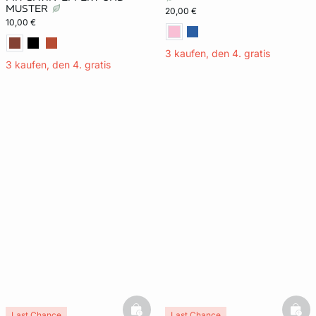
MUSTER
20,00 €
10,00 €
3 kaufen, den 4. gratis
3 kaufen, den 4. gratis
basketfull
bask
Last Chance
Last Chance