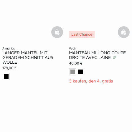
basketfull
bask
Last Chance
a marius
vadim
LANGER MANTEL MIT
MANTEAU MI-LONG COUPE
GERADEM SCHNITT AUS
DROITE AVEC LAINE
WOLLE
40,00 €
179,00 €
3 kaufen, den 4. gratis