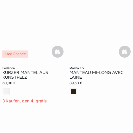
basketfull
bask
Last Chance
federica
masha crx
KURZER MANTEL AUS
MANTEAU MI-LONG AVEC
KUNSTPELZ
LAINE
60,00 €
89,50 €
3 kaufen, den 4. gratis