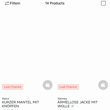
Filtern
14
Products
i
e
question
basketfull
bask
Last Chance
Last Chance
vasco
vianney
KURZER MANTEL MIT
ÄRMELLOSE JACKE MIT
KNÖPFEN
WOLLE