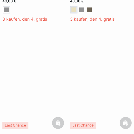
40,00 €
40,00 €
3 kaufen, den 4. gratis
3 kaufen, den 4. gratis
basketfull
bask
Last Chance
Last Chance