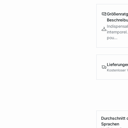
Größenrat
Beschreib
Indispensab
intemporel. 
pou...
Lieferung
Kostenloser 
Durchschnitt 
Sprachen