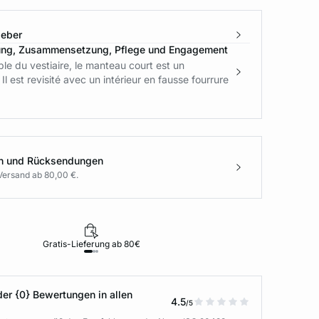
geber
ung, Zusammensetzung, Pflege und Engagement
le du vestiaire, le manteau court est un
Il est revisité avec un intérieur en fausse fourrure
en und Rücksendungen
Versand ab 80,00 €.
Gratis-Lieferung ab 80€
Rückgabe i
der {0} Bewertungen in allen
4.5
/5