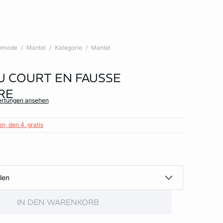
nmode
Mantel
Kategorie
Mantel
 COURT EN FAUSSE
RE
ertungen ansehen
n, den 4. gratis
len
IN DEN WARENKORB