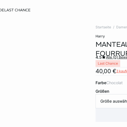
DE
LAST CHANCE
Startseite
Dame
harry
MANTEAU
FOURRU
4.5
Alle {0} Bew
Last Chance
40,00 €
3 kaufe
Farbe
chocolat
Größen
Größe auswäh