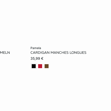
In den Warenkorb
pamela
RMELN
CARDIGAN MANCHES LONGUES
L
XS
S
M
L
35,99 €