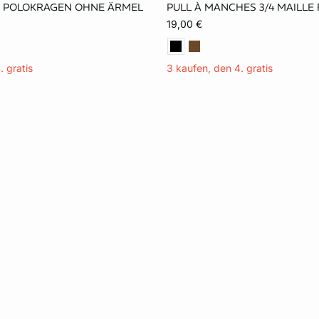
T POLOKRAGEN OHNE ÄRMEL
PULL À MANCHES 3/4 MAILLE
S
M
L
XS
S
M
19,00 €
. gratis
3 kaufen, den 4. gratis