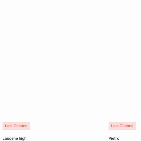
Last Chance
Last Chance
In den Warenkorb
In den Warenko
laucene high
pietro