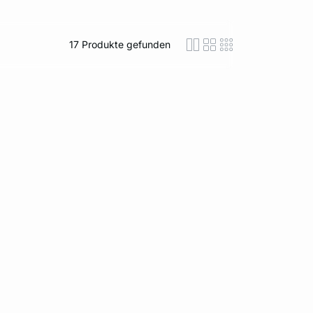
17
Produkte gefunden
icon-layout-detaile
icon-layout-class
icon-layout-m