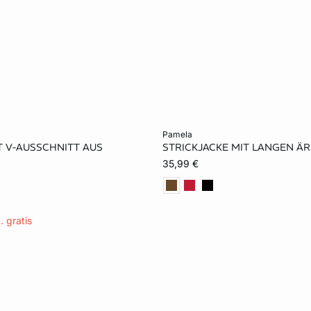
rb
In den Warenkorb
pamela
T V-AUSSCHNITT AUS
STRICKJACKE MIT LANGEN Ä
S
M
L
XS
S
M
35,99 €
XL
. gratis