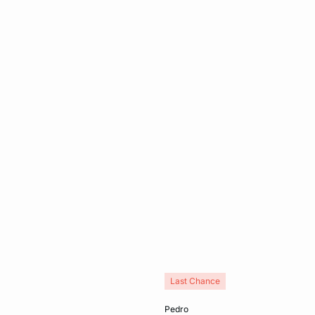
Last Chance
rb
In den Warenkorb
pedro