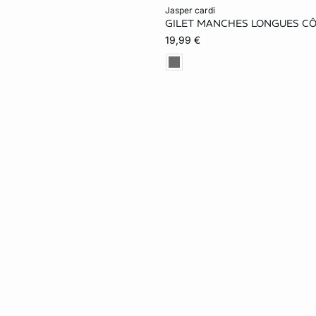
In den Warenkorb
jasper cardi
GILET MANCHES LONGUES CÔ
S
M
19,99 €