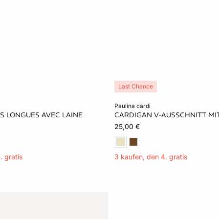
Last Chance
rb
In den Warenkorb
paulina cardi
S LONGUES AVEC LAINE
CARDIGAN V-AUSSCHNITT M
S
M
XL
M
L
XL
25,00 €
. gratis
3 kaufen, den 4. gratis