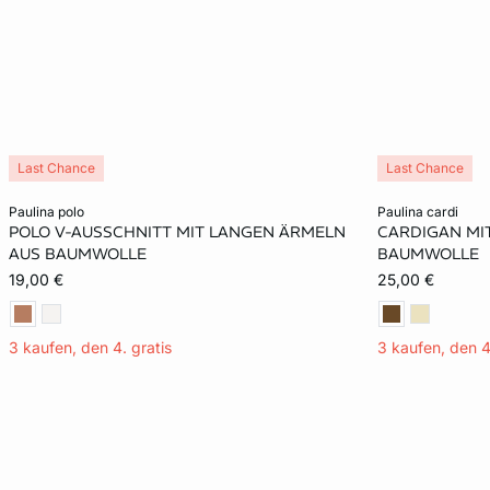
Last Chance
Last Chance
In den Warenkorb
In den Warenko
paulina polo
paulina cardi
POLO V-AUSSCHNITT MIT LANGEN ÄRMELN
CARDIGAN MI
XS
S
M
L
XS
AUS BAUMWOLLE
BAUMWOLLE
19,00 €
25,00 €
XL
XL
3 kaufen, den 4. gratis
3 kaufen, den 4