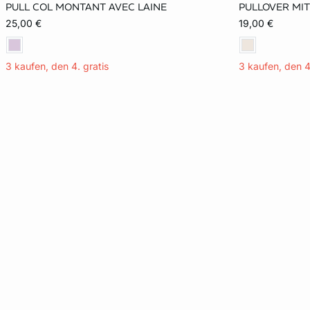
PULL COL MONTANT AVEC LAINE
PULLOVER MI
XS
S
M
L
XS
25,00 €
19,00 €
XL
2XL
XL
3 kaufen, den 4. gratis
3 kaufen, den 4