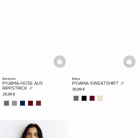
basketfull
bask
berenice
belys
PYJAMA-HOSE AUS
PYJAMA-SWEATSHIRT
RIPPSTRICK
39,99 €
29,99 €