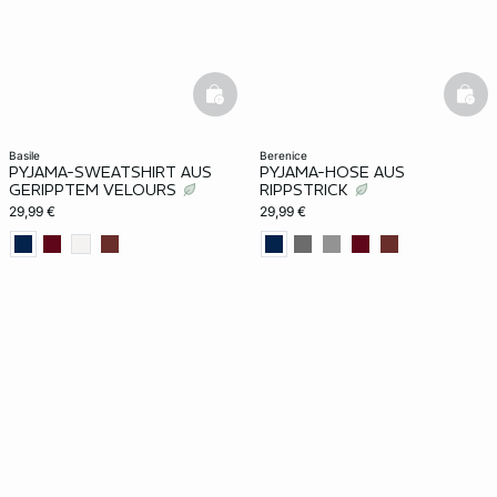
basketfull
bask
basile
berenice
PYJAMA-SWEATSHIRT AUS
PYJAMA-HOSE AUS
GERIPPTEM VELOURS
RIPPSTRICK
29,99 €
29,99 €