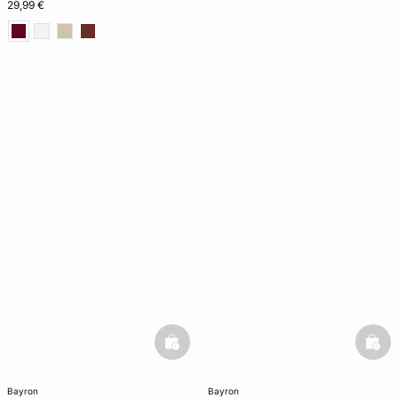
29,99 €
basketfull
bask
bayron
bayron