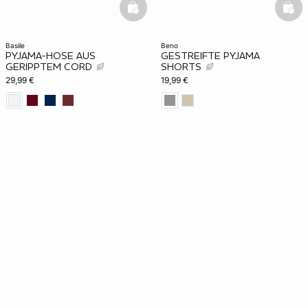
basketfull
bask
basile
beno
PYJAMA-HOSE AUS
GESTREIFTE PYJAMA
GERIPPTEM CORD
SHORTS
29,99 €
19,99 €