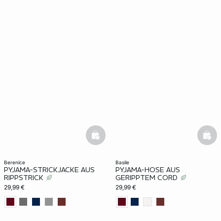
basketfull
bask
berenice
basile
PYJAMA-STRICKJACKE AUS
PYJAMA-HOSE AUS
RIPPSTRICK
GERIPPTEM CORD
29,99 €
29,99 €