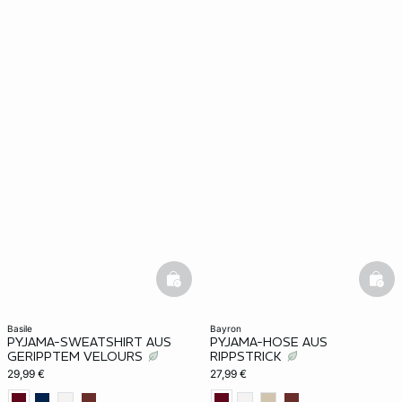
basketfull
bask
basile
bayron
PYJAMA-SWEATSHIRT AUS
PYJAMA-HOSE AUS
GERIPPTEM VELOURS
RIPPSTRICK
29,99 €
27,99 €