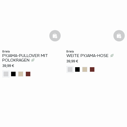
e
question
basketfull
bask
briela
briela
PYJAMA-PULLOVER MIT
WEITE PYJAMA-HOSE
POLOKRAGEN
39,99 €
39,99 €