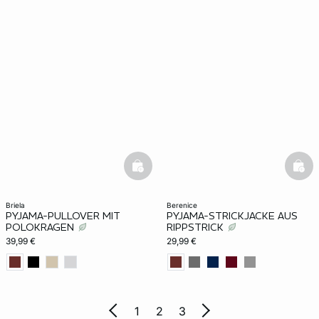
basketfull
bask
briela
berenice
PYJAMA-PULLOVER MIT
PYJAMA-STRICKJACKE AUS
POLOKRAGEN
RIPPSTRICK
39,99 €
29,99 €
1
2
3