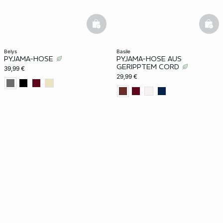
basketfull
bask
belys
basile
PYJAMA-HOSE
PYJAMA-HOSE AUS
GERIPPTEM CORD
39,99 €
29,99 €