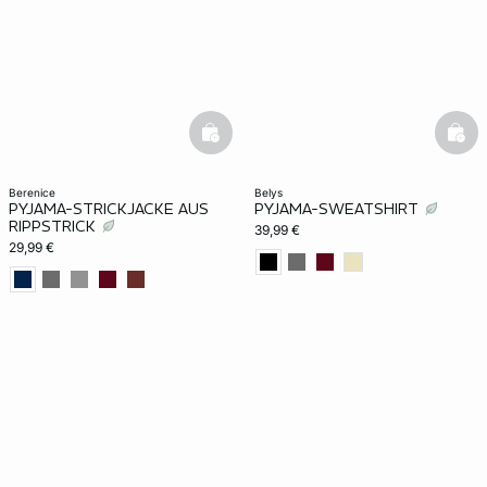
basketfull
bask
berenice
belys
PYJAMA-STRICKJACKE AUS
PYJAMA-SWEATSHIRT
RIPPSTRICK
39,99 €
29,99 €