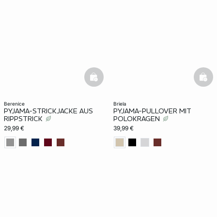
basketfull
bask
berenice
briela
PYJAMA-STRICKJACKE AUS
PYJAMA-PULLOVER MIT
RIPPSTRICK
POLOKRAGEN
29,99 €
39,99 €