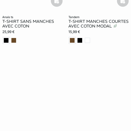
basketfull
bask
anais ts
tandem
T-SHIRT SANS MANCHES
T-SHIRT MANCHES COURTES
AVEC COTON
AVEC COTON MODAL
25,99 €
15,99 €