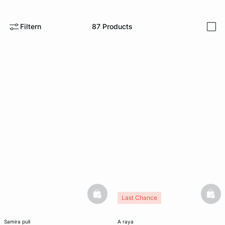
e
question
Filtern
87
Products
i
basketfull
bask
Last Chance
samira pull
a raya