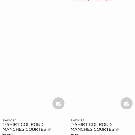
basketfull
bask
alexis ts r
alexis ts r
T-SHIRT COL ROND
T-SHIRT COL ROND
MANCHES COURTES
MANCHES COURTES