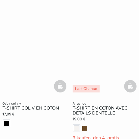
basketfull
bask
Last Chance
gaby col v v
a rachou
T-SHIRT COL V EN COTON
T-SHIRT EN COTON AVEC
DÉTAILS DENTELLE
17,99 €
19,00 €
3 kaufen, den 4. gratis