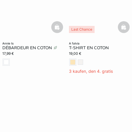
basketfull
bask
Last Chance
annie ts
a falvia
DÉBARDEUR EN COTON
T-SHIRT EN COTON
17,99 €
19,00 €
3 kaufen, den 4. gratis