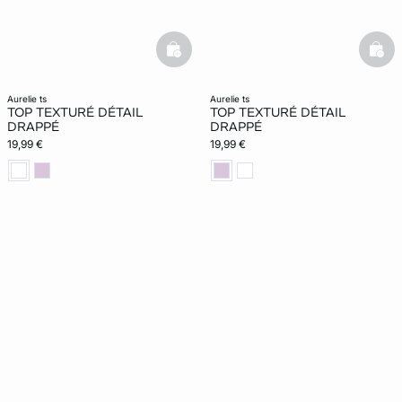
basketfull
bask
aurelie ts
aurelie ts
TOP TEXTURÉ DÉTAIL
TOP TEXTURÉ DÉTAIL
DRAPPÉ
DRAPPÉ
19,99 €
19,99 €