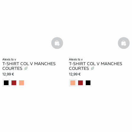
basketfull
bask
alexis ts v
alexis ts v
T-SHIRT COL V MANCHES
T-SHIRT COL V MANCHES
COURTES
COURTES
12,99 €
12,99 €