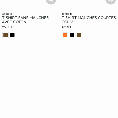
basketfull
bask
anais ts
tango ts
T-SHIRT SANS MANCHES
T-SHIRT MANCHES COURTES
AVEC COTON
COL V
25,99 €
17,99 €