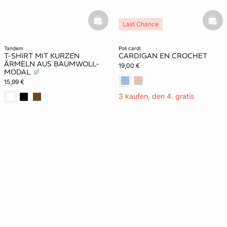
basketfull
bask
Last Chance
tandem
poli cardi
T-SHIRT MIT KURZEN
CARDIGAN EN CROCHET
ÄRMELN AUS BAUMWOLL-
19,00 €
MODAL
15,99 €
3 kaufen, den 4. gratis