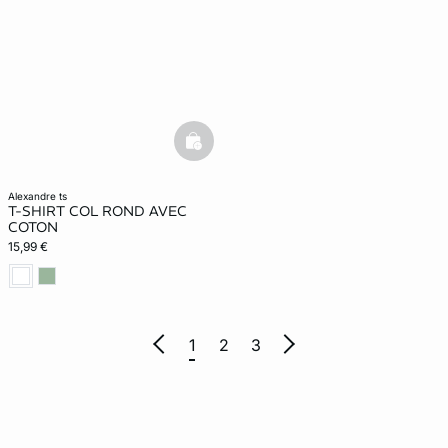
basketfull
alexandre ts
T-SHIRT COL ROND AVEC
COTON
15,99 €
1
2
3