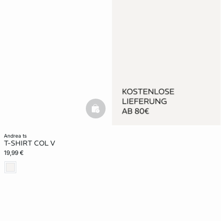
basketfull
andrea ts
T-SHIRT COL V
19,99 €