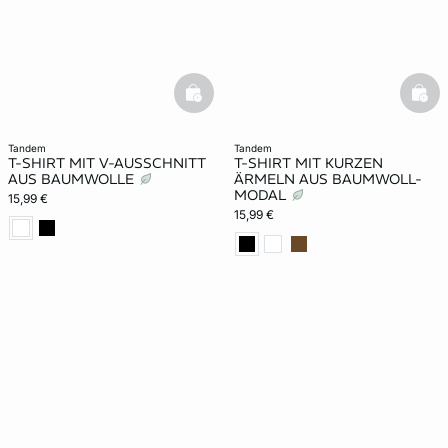
basketfull
bask
tandem
tandem
T-SHIRT MIT V-AUSSCHNITT
T-SHIRT MIT KURZEN
AUS BAUMWOLLE
ÄRMELN AUS BAUMWOLL-
MODAL
15,99 €
15,99 €