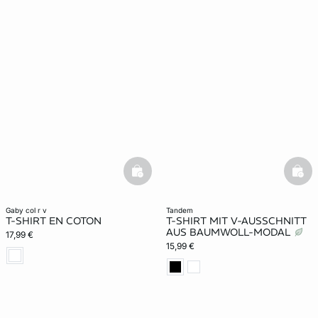
basketfull
bask
gaby col r v
tandem
T-SHIRT EN COTON
T-SHIRT MIT V-AUSSCHNITT
AUS BAUMWOLL-MODAL
17,99 €
15,99 €