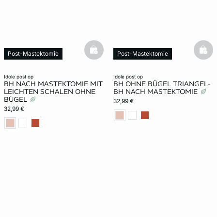
basketfull
bask
Post-Mastektomie
Post-Mastektomie
idole post op
idole post op
BH NACH MASTEKTOMIE MIT
BH OHNE BÜGEL TRIANGEL-
LEICHTEN SCHALEN OHNE
BH NACH MASTEKTOMIE
BÜGEL
32,99 €
32,99 €