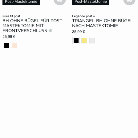
basketfull
bask
Post-Mastektomie
Post-Mastektomie
pure fit post
legende post o
BH OHNE BÜGEL FÜR POST-
TRIANGEL-BH OHNE BÜGEL
MASTEKTOMIE MIT
NACH MASTEKTOMIE
FRONTVERSCHLUSS
35,99 €
25,99 €