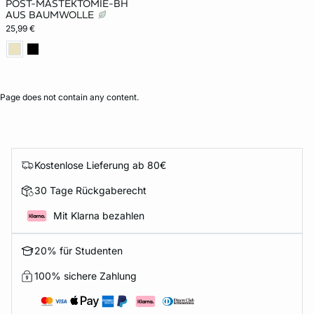
POST-MASTEKTOMIE-BH
AUS BAUMWOLLE
25,99 €
Page does not contain any content.
Kostenlose Lieferung ab 80€
30 Tage Rückgaberecht
Mit Klarna bezahlen
20% für Studenten
100% sichere Zahlung