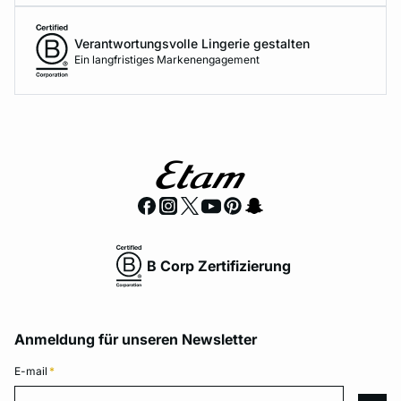
Verantwortungsvolle Lingerie gestalten
Ein langfristiges Markenengagement
B Corp Zertifizierung
Anmeldung für unseren Newsletter
E-mail
*
E-mail