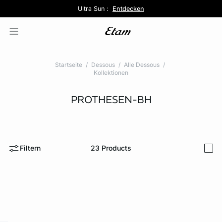
5 Slips für 39,99€ :
Kostenlose Lieferung ab 80€ 📦
Pure Dentelle :
Ultra Sun :
Entdecken
Entdecken
Jetzt profitieren
Startseite
Dessous
Alle Dessous
Kollektionen
PROTHESEN-BH
Filtern
23
Products
i