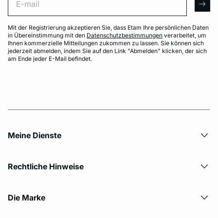
arro
Mit der Registrierung akzeptieren Sie, dass Etam Ihre persönlichen Daten
in Übereinstimmung mit den
Datenschutzbestimmungen
verarbeitet, um
Ihnen kommerzielle Mitteilungen zukommen zu lassen. Sie können sich
jederzeit abmelden, indem Sie auf den Link "Abmelden" klicken, der sich
am Ende jeder E-Mail befindet.
Meine Dienste
Rechtliche Hinweise
Die Marke