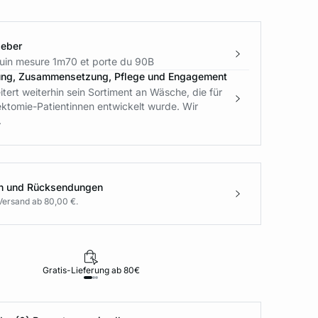
geber
in mesure 1m70 et porte du 90B
ung, Zusammensetzung, Pflege und Engagement
ert weiterhin sein Sortiment an Wäsche, die für
ktomie-Patientinnen entwickelt wurde. Wir
.
en und Rücksendungen
Versand ab 80,00 €.
Gratis-Lieferung ab 80€
Rückgabe i