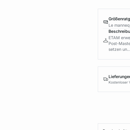
Größenrat
Le mannequ
Beschreib
ETAM erweit
Post-Maste
setzen un..
Lieferung
Kostenloser 