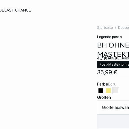
DE
LAST CHANCE
Startseite
Desso
legende post o
BH OHNE
MASTEK
4.7
Alle {0} Bew
Post-Mastektomi
35,99 €
Farbe
ecru
Größen
Größe auswäh