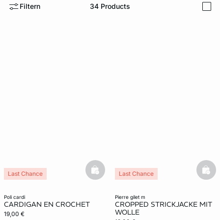
Filtern
34
Products
i
e
question
basketfull
bask
Last Chance
Last Chance
poli cardi
pierre gilet m
CARDIGAN EN CROCHET
CROPPED STRICKJACKE MIT
WOLLE
19,00 €