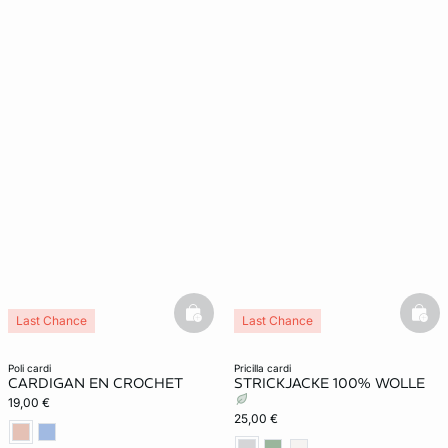
basketfull
bask
Last Chance
Last Chance
poli cardi
pricilla cardi
CARDIGAN EN CROCHET
STRICKJACKE 100% WOLLE
19,00 €
25,00 €