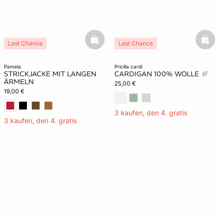
basketfull
bask
Last Chance
Last Chance
pamela
pricilla cardi
STRICKJACKE MIT LANGEN
CARDIGAN 100% WOLLE
ÄRMELN
25,00 €
19,00 €
3 kaufen, den 4. gratis
3 kaufen, den 4. gratis