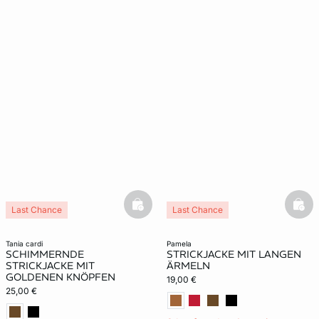
basketfull
bask
Last Chance
Last Chance
tania cardi
pamela
SCHIMMERNDE
STRICKJACKE MIT LANGEN
STRICKJACKE MIT
ÄRMELN
GOLDENEN KNÖPFEN
19,00 €
25,00 €