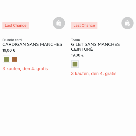
basketfull
bask
Last Chance
Last Chance
prunelle cardi
teano
CARDIGAN SANS MANCHES
GILET SANS MANCHES
CEINTURÉ
19,00 €
19,00 €
3 kaufen, den 4. gratis
3 kaufen, den 4. gratis