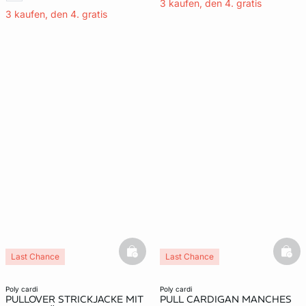
3 kaufen, den 4. gratis
3 kaufen, den 4. gratis
basketfull
bask
Last Chance
Last Chance
poly cardi
poly cardi
PULLOVER STRICKJACKE MIT
PULL CARDIGAN MANCHES