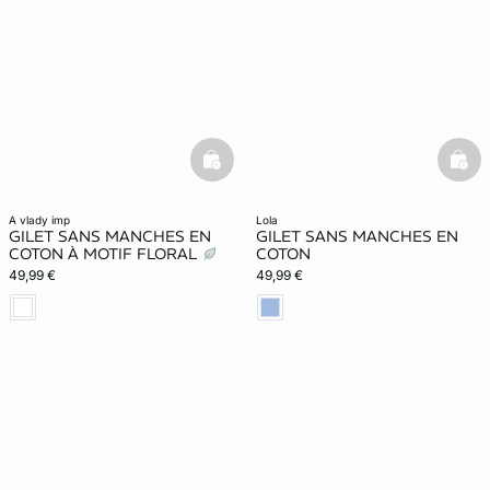
basketfull
bask
a vlady imp
lola
GILET SANS MANCHES EN
GILET SANS MANCHES EN
COTON À MOTIF FLORAL
COTON
49,99 €
49,99 €