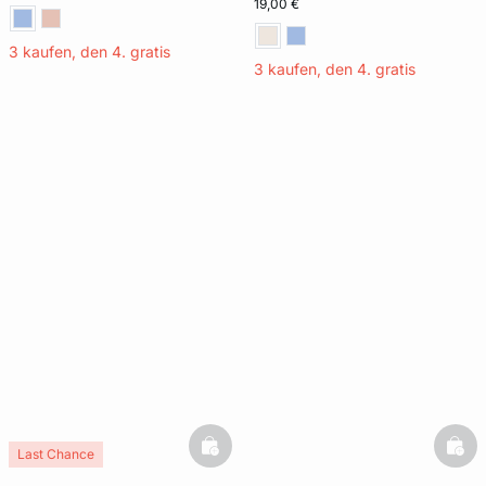
19,00 €
3 kaufen, den 4. gratis
3 kaufen, den 4. gratis
basketfull
bask
Last Chance