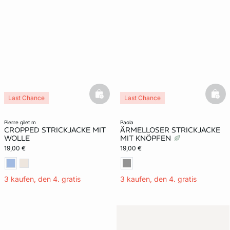
basketfull
bask
Last Chance
Last Chance
pierre gilet m
paola
CROPPED STRICKJACKE MIT
ÄRMELLOSER STRICKJACKE
WOLLE
MIT KNÖPFEN
19,00 €
19,00 €
3 kaufen, den 4. gratis
3 kaufen, den 4. gratis