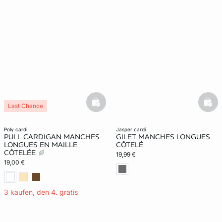
basketfull
bask
Last Chance
poly cardi
jasper cardi
PULL CARDIGAN MANCHES
GILET MANCHES LONGUES
LONGUES EN MAILLE
CÔTELÉ
CÔTELÉE
19,99 €
19,00 €
3 kaufen, den 4. gratis