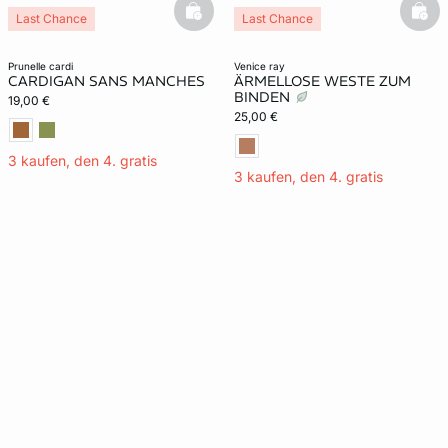
basketfull
bask
Last Chance
Last Chance
prunelle cardi
venice ray
CARDIGAN SANS MANCHES
ÄRMELLOSE WESTE ZUM
BINDEN
19,00 €
25,00 €
3 kaufen, den 4. gratis
3 kaufen, den 4. gratis