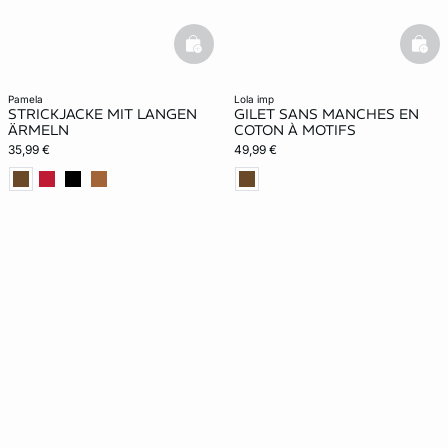
basketfull
bask
pamela
lola imp
STRICKJACKE MIT LANGEN
GILET SANS MANCHES EN
ÄRMELN
COTON À MOTIFS
35,99 €
49,99 €