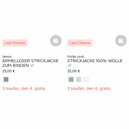
basketfull
bask
Last Chance
Last Chance
venice
pricilla cardi
ÄRMELLOSER STRICKJACKE
STRICKJACKE 100% WOLLE
ZUM BINDEN
25,00 €
25,00 €
3 kaufen, den 4. gratis
3 kaufen, den 4. gratis