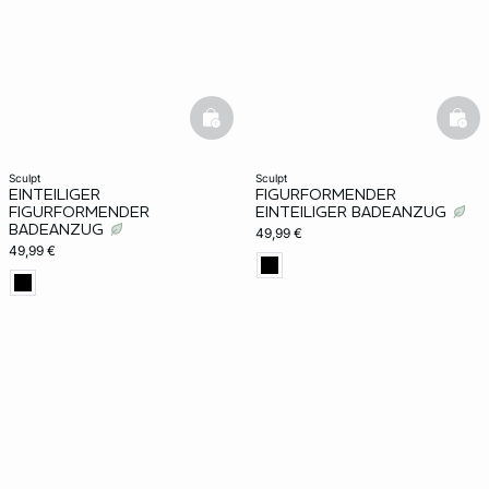
basketfull
bask
sculpt
sculpt
EINTEILIGER
FIGURFORMENDER
FIGURFORMENDER
EINTEILIGER BADEANZUG
BADEANZUG
49,99 €
49,99 €