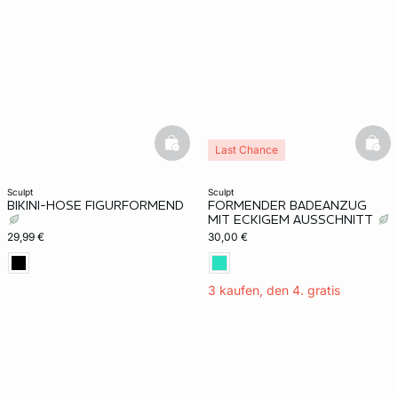
basketfull
bask
Last Chance
sculpt
sculpt
BIKINI-HOSE FIGURFORMEND
FORMENDER BADEANZUG
MIT ECKIGEM AUSSCHNITT
29,99 €
30,00 €
3 kaufen, den 4. gratis