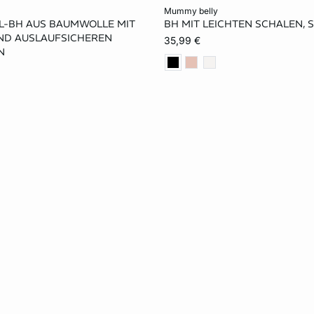
rb
In den Warenkorb
mummy belly
EL-BH AUS BAUMWOLLE MIT
BH MIT LEICHTEN SCHALEN, S
L
75B
80B
85B
UND AUSLAUFSICHEREN
35,99 €
N
80C
85C
75D
75E
80E
85E