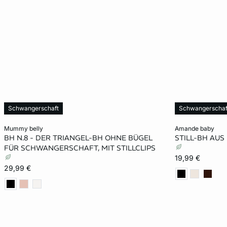
Schwangerschaft
Schwangerschaf
In den Warenkorb
In den Warenko
mummy belly
amande baby
BH N.8 - DER TRIANGEL-BH OHNE BÜGEL
STILL-BH AUS
M
L
S
FÜR SCHWANGERSCHAFT, MIT STILLCLIPS
19,99 €
29,99 €