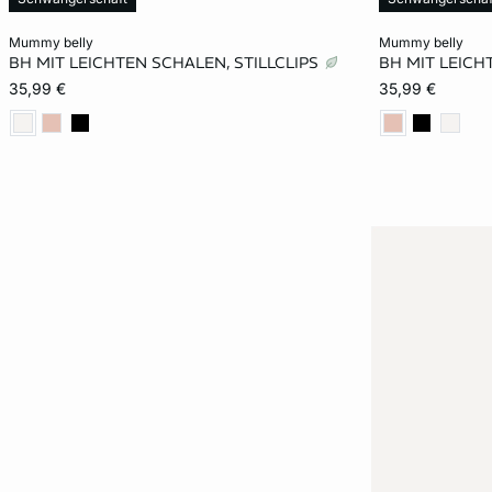
In den Warenkorb
In den Warenko
mummy belly
mummy belly
BH MIT LEICHTEN SCHALEN, STILLCLIPS
BH MIT LEICH
75B
80B
85B
75C
75B
35,99 €
35,99 €
80C
85C
75D
80D
75D