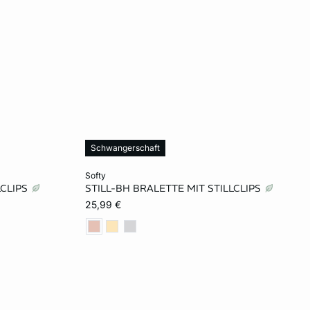
Schwangerschaft
In den Warenkorb
softy
LCLIPS
STILL-BH BRALETTE MIT STILLCLIPS
S
M
L
25,99 €