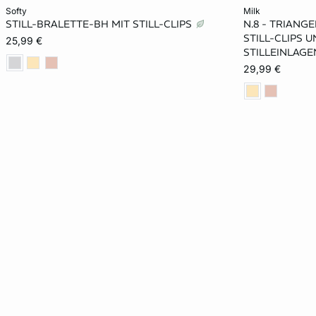
In den Warenkorb
In den Warenko
softy
milk
STILL-BRALETTE-BH MIT STILL-CLIPS
N.8 - TRIANG
S
M
L
XL
M
STILL-CLIPS 
25,99 €
STILLEINLAGE
29,99 €