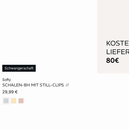
Schwangerschaft
In den Warenkorb
softy
SCHALEN-BH MIT STILL-CLIPS
70B
75B
80C
85D
29,99 €