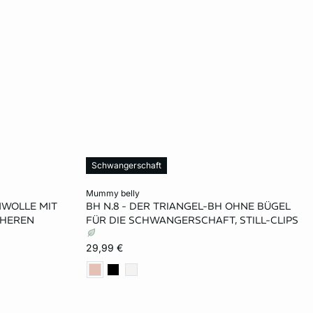
Schwangerschaft
In den Warenkorb
mummy belly
MWOLLE MIT
BH N.8 - DER TRIANGEL-BH OHNE BÜGEL
L
CHEREN
FÜR DIE SCHWANGERSCHAFT, STILL-CLIPS
29,99 €