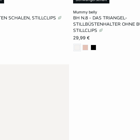
rb
In den Warenkorb
mummy belly
TEN SCHALEN, STILLCLIPS
BH N.8 - DAS TRIANGEL-
80B
75C
80C
M
L
STILLBÜSTENHALTER OHNE B
STILLCLIPS
80D
29,99 €