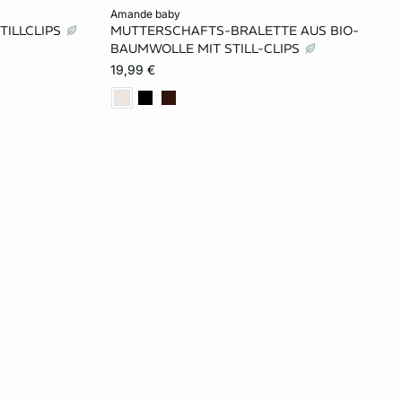
In den Warenkorb
amande baby
TILLCLIPS
MUTTERSCHAFTS-BRALETTE AUS BIO-
75C
S
BAUMWOLLE MIT STILL-CLIPS
19,99 €
80D
90E