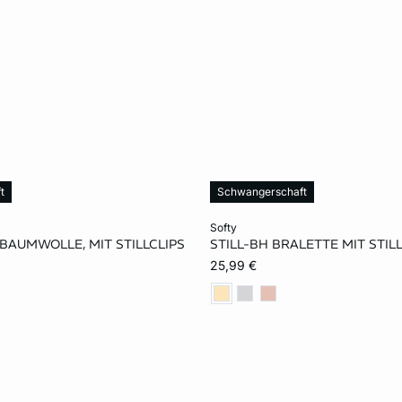
t
Schwangerschaft
rb
In den Warenkorb
softy
 BAUMWOLLE, MIT STILLCLIPS
STILL-BH BRALETTE MIT STIL
M
XL
S
M
L
25,99 €