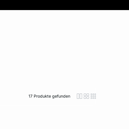
17
Produkte gefunden
icon-layout-detaile
icon-layout-class
icon-layout-m