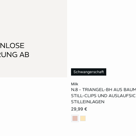
Schwangerschaft
In den Warenkorb
milk
N.8 - TRIANGEL-BH AUS BAU
L
STILL-CLIPS UND AUSLAUFSI
STILLEINLAGEN
29,99 €