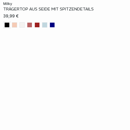
In den Warenkorb
milky
TRÄGERTOP AUS SEIDE MIT SPITZENDETAILS
XS
S
M
L
XL
39,99 €