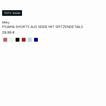
100% Seide
In den Warenkorb
milky
PYJAMA SHORTS AUS SEIDE MIT SPITZENDETAILS
XS
S
M
L
29,99 €