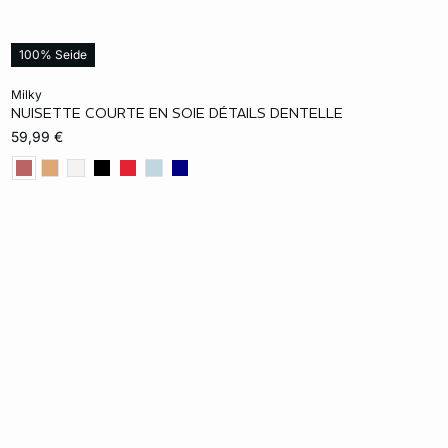
100% Seide
In den Warenkorb
milky
NUISETTE COURTE EN SOIE DÉTAILS DENTELLE
S
M
L
59,99 €