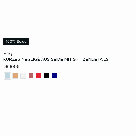
100% Seide
In den Warenkorb
milky
KURZES NEGLIGÉ AUS SEIDE MIT SPITZENDETAILS
S
M
L
XL
59,99 €