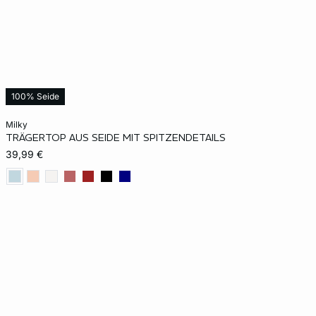
100% Seide
In den Warenkorb
milky
TRÄGERTOP AUS SEIDE MIT SPITZENDETAILS
S
M
L
XL
39,99 €