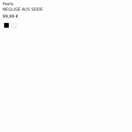
In den Warenkorb
pearly
NEGLIGÉ AUS SEIDE
XS
S
M
L
XL
99,99 €