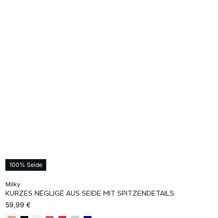
100% Seide
In den Warenkorb
milky
KURZES NÉGLIGÉ AUS SEIDE MIT SPITZENDETAILS
S
M
L
XL
59,99 €