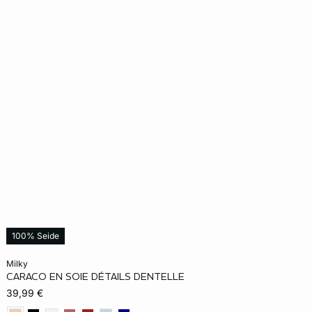
100% Seide
In den Warenkorb
milky
CARACO EN SOIE DÉTAILS DENTELLE
XS
S
M
L
XL
39,99 €