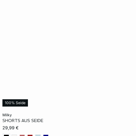
100% Seide
In den Warenkorb
milky
SHORTS AUS SEIDE
XS
S
M
L
XL
29,99 €