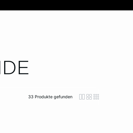
IDE
33
Produkte gefunden
icon-layout-detaile
icon-layout-class
icon-layout-m