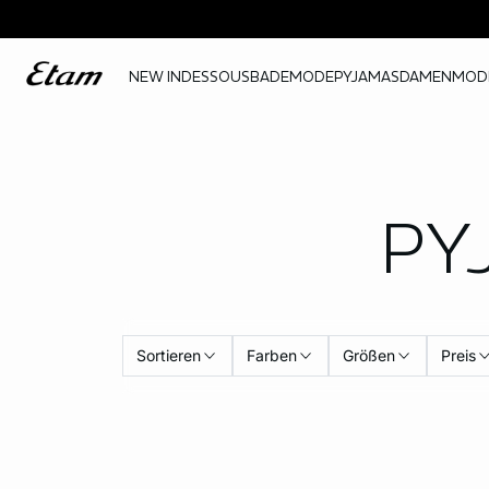
NEW IN
DESSOUS
BADEMODE
PYJAMAS
DAMENMOD
PY
Sortieren
Farben
Größen
Preis