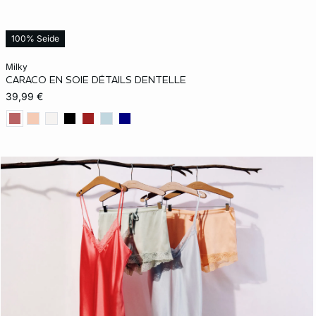
100% Seide
In den Warenkorb
milky
CARACO EN SOIE DÉTAILS DENTELLE
XS
S
M
L
XL
39,99 €