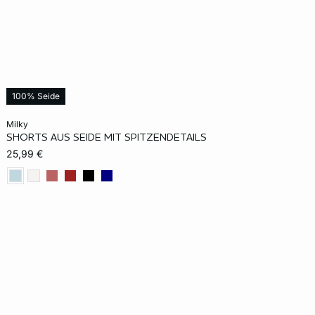
100% Seide
In den Warenkorb
milky
SHORTS AUS SEIDE MIT SPITZENDETAILS
XS
S
M
XL
25,99 €