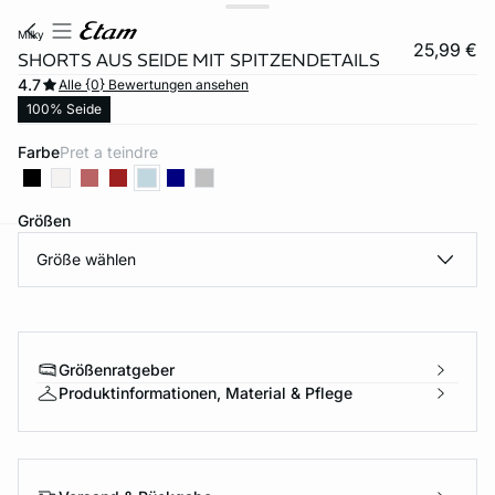
milky
25,99 €
SHORTS AUS SEIDE MIT SPITZENDETAILS
4.7
Alle {0} Bewertungen ansehen
100% Seide
Farbe
pret a teindre
Größen
Größe wählen
e
question
Größenratgeber
Produktinformationen, Material & Pflege