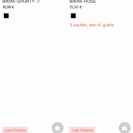
BIKINI-SHORTY
BIKINI-HOSE
16,99 €
15,00 €
3 kaufen, den 4. gratis
basketfull
bask
Last Chance
Last Chance