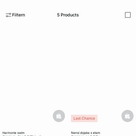
e
question
Filtern
5
Products
i
basketfull
bask
Last Chance
harmonie swim
nensi dojaka x etam