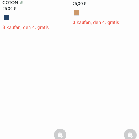
COTON
25,00 €
25,00 €
3 kaufen, den 4. gratis
3 kaufen, den 4. gratis
basketfull
bask