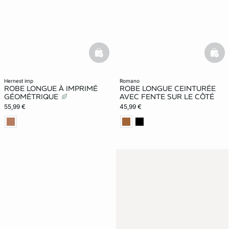
basketfull
bask
hernest imp
romano
ROBE LONGUE À IMPRIMÉ
ROBE LONGUE CEINTURÉE
GÉOMÉTRIQUE
AVEC FENTE SUR LE CÔTÉ
55,99 €
45,99 €