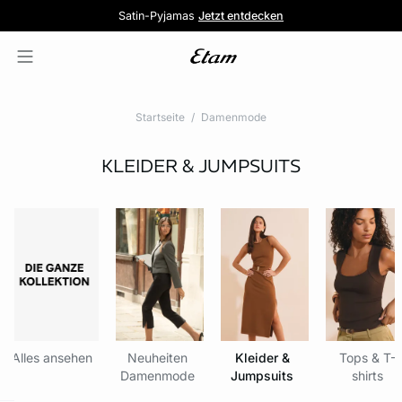
5 Slips für 39,99€
Pure Dentelle
Kostenlose Lieferung ab 80€ 📦
Satin-Pyjamas
Komfort trifft spitze
Jetzt entdecken
Jetzt profitieren
Startseite
Damenmode
KLEIDER & JUMPSUITS
Alles ansehen
Neuheiten
Kleider &
Tops & T-
Damenmode
Jumpsuits
shirts