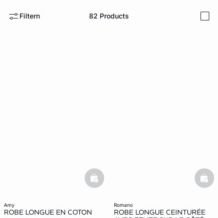
Filtern
82
Products
i
e
question
basketfull
bask
amy
romano
ROBE LONGUE EN COTON
ROBE LONGUE CEINTURÉE