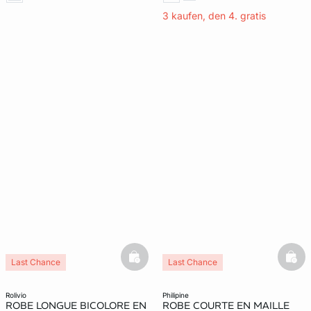
3 kaufen, den 4. gratis
basketfull
bask
Last Chance
Last Chance
rolivio
philipine
ROBE LONGUE BICOLORE EN
ROBE COURTE EN MAILLE