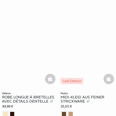
basketfull
bask
Last Chance
helene
pedra
ROBE LONGUE À BRETELLES
MIDI-KLEID AUS FEINER
AVEC DÉTAILS DENTELLE
STRICKWARE
49,99 €
25,00 €