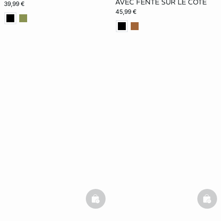
AVEC FENTE SUR LE CÔTÉ
39,99 €
45,99 €
basketfull
bask