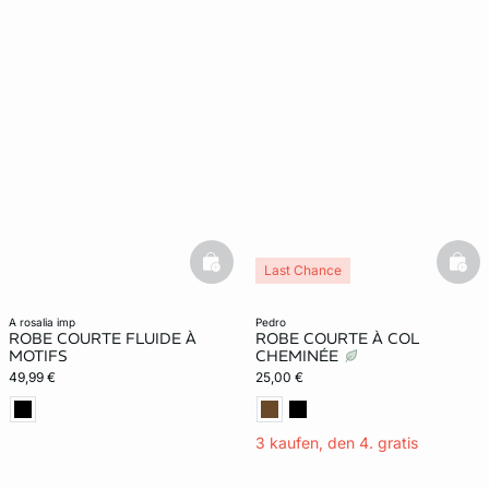
basketfull
bask
Last Chance
a rosalia imp
pedro
ROBE COURTE FLUIDE À
ROBE COURTE À COL
MOTIFS
CHEMINÉE
49,99 €
25,00 €
3 kaufen, den 4. gratis