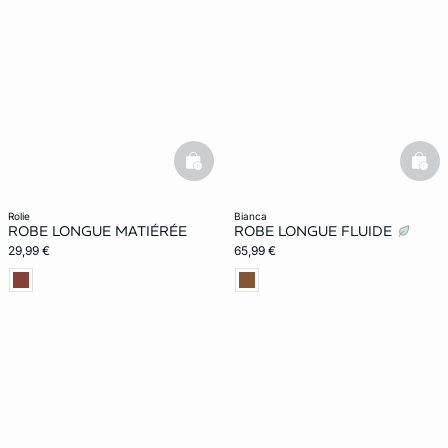
basketfull
bask
rolie
bianca
ROBE LONGUE MATIÉRÉE
ROBE LONGUE FLUIDE
29,99 €
65,99 €