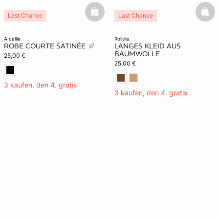
basketfull
bask
Last Chance
Last Chance
a callie
rolivia
ROBE COURTE SATINÉE
LANGES KLEID AUS
BAUMWOLLE
25,00 €
25,00 €
3 kaufen, den 4. gratis
3 kaufen, den 4. gratis