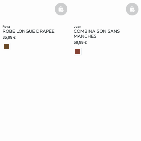
basketfull
bask
reva
joan
ROBE LONGUE DRAPÉE
COMBINAISON SANS
MANCHES
35,99 €
59,99 €