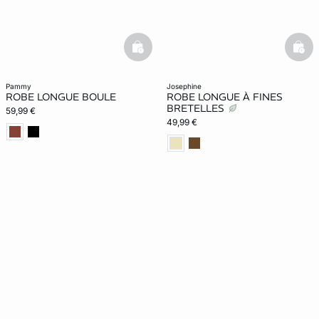
basketfull
bask
pammy
josephine
ROBE LONGUE BOULE
ROBE LONGUE À FINES
BRETELLES
59,99 €
49,99 €