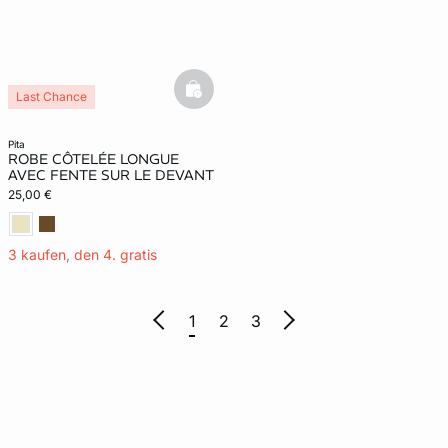
basketfull
Last Chance
pita
ROBE CÔTELÉE LONGUE
AVEC FENTE SUR LE DEVANT
25,00 €
3 kaufen, den 4. gratis
1
2
3