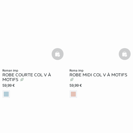
basketfull
bask
roman imp
roma imp
ROBE COURTE COL V À
ROBE MIDI COL V À MOTIFS
MOTIFS
59,99 €
59,99 €