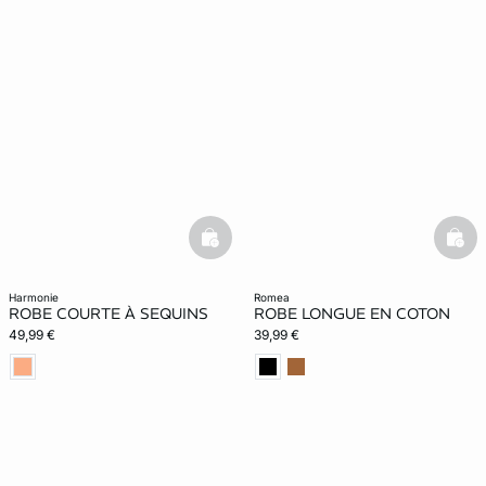
basketfull
bask
harmonie
romea
ROBE COURTE À SEQUINS
ROBE LONGUE EN COTON
49,99 €
39,99 €