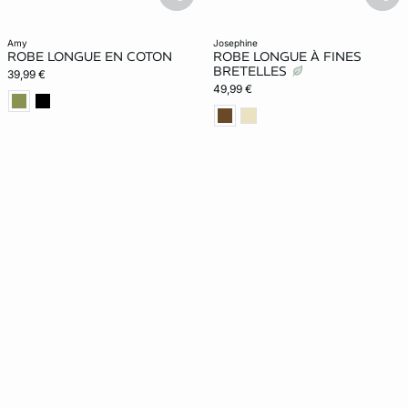
basketfull
bask
amy
josephine
ROBE LONGUE EN COTON
ROBE LONGUE À FINES
BRETELLES
39,99 €
49,99 €