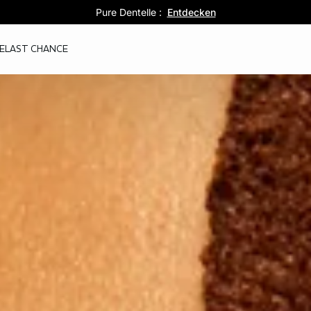
5 Slips für 39,99€ :
Pure Dentelle :
Ultra Sun :
Entdecken
Jetzt profitieren
Entdecken
E
LAST CHANCE