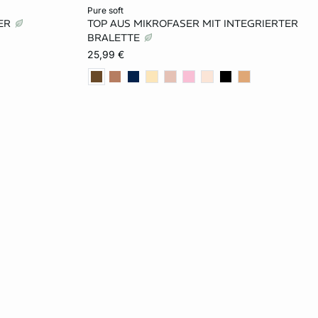
In den Warenkorb
pure soft
SER
TOP AUS MIKROFASER MIT INTEGRIERTER
L
XS
S
M
L
BRALETTE
25,99 €
XL