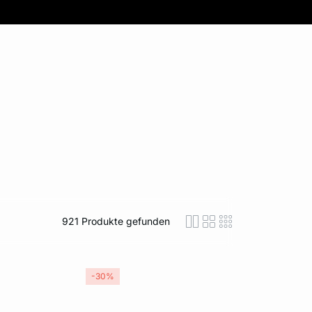
921
Produkte gefunden
icon-layout-detaile
icon-layout-class
icon-layout-m
-30%