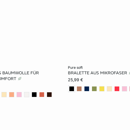
rb
In den Warenkorb
pure soft
S BAUMWOLLE FÜR
BRALETTE AUS MIKROFASER
S
M
L
XS
S
M
KOMFORT
25,99 €
XL