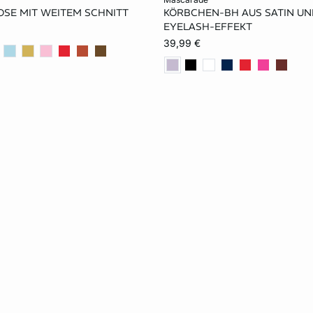
OSE MIT WEITEM SCHNITT
KÖRBCHEN-BH AUS SATIN UND
S
M
L
70B
75B
80B
EYELASH-EFFEKT
39,99 €
75C
80C
70D
80D
85D
70E
80E
85E