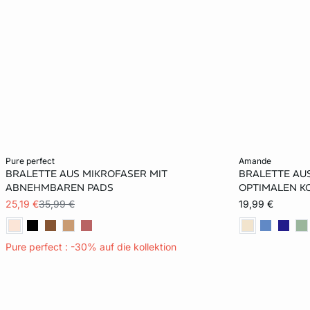
In den Warenkorb
In den Warenko
pure perfect
amande
BRALETTE AUS MIKROFASER MIT
BRALETTE AU
XS
S
M
L
XS
ABNEHMBAREN PADS
OPTIMALEN 
25,19 €
35,99 €
19,99 €
XL
XL
Pure perfect : -30% auf die kollektion