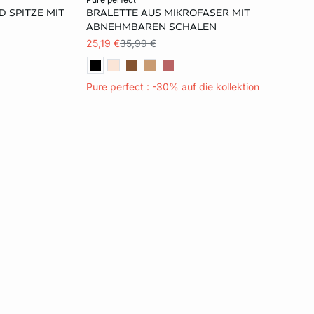
 SPITZE MIT
BRALETTE AUS MIKROFASER MIT
70C
XS
S
M
L
ABNEHMBAREN SCHALEN
25,19 €
35,99 €
75D
XL
75E
Pure perfect : -30% auf die kollektion