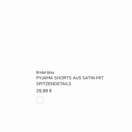
In den Warenkorb
bridal bliss
PYJAMA SHORTS AUS SATIN MIT
70C
XS
S
M
L
SPITZENDETAILS
29,99 €
75D
XL
75E