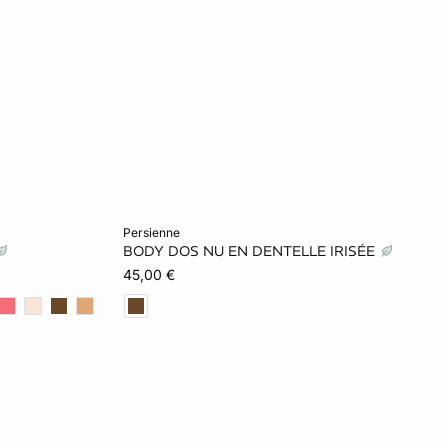
In den Warenkorb
persienne
BODY DOS NU EN DENTELLE IRISÉE
L
S
M
L
45,00 €