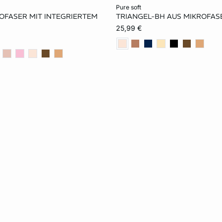
rb
In den Warenkorb
pure soft
OFASER MIT INTEGRIERTEM
TRIANGEL-BH AUS MIKROFA
S
M
L
XS
S
M
25,99 €
XL