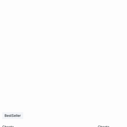
BestSeller
In den Warenkorb
In den Warenko
cheeta
cheeta