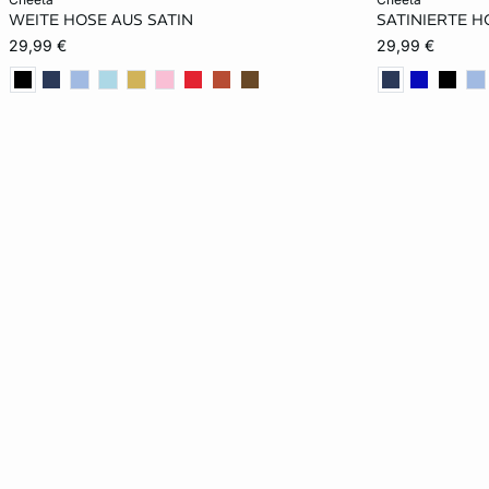
WEITE HOSE AUS SATIN
SATINIERTE H
XS
S
M
L
XS
29,99 €
29,99 €
XL
XL