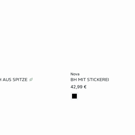
rb
In den Warenkorb
nova
 AUS SPITZE
BH MIT STICKEREI
75B
80B
70C
70B
75B
80B
42,99 €
80C
70D
75D
75C
80C
70D
85D
70E
75E
80D
85D
70E
85E
80E
85E
90E