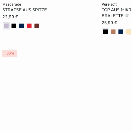
In den Warenkorb
In den Warenko
mascarade
pure soft
STRAPSE AUS SPITZE
TOP AUS MIKR
S
M
L
XS
BRALETTE
22,99 €
25,99 €
XL
-30%