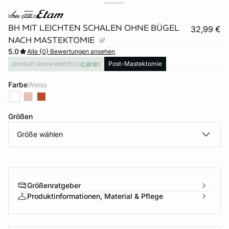
idole post op
BH MIT LEICHTEN SCHALEN OHNE BÜGEL
32,99 €
NACH MASTEKTOMIE
5.0
Alle {0} Bewertungen ansehen
product.wecaretext
Post-Mastektomie
Farbe
weiss
Größen
e
question
Größe wählen
Größenratgeber
Produktinformationen, Material & Pflege