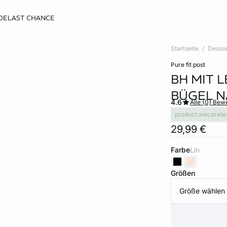
DE
LAST CHANCE
Startseite
Desso
pure fit post
BH MIT 
BÜGEL N
4.6
Alle {0} Be
product.wecarete
29,99 €
Farbe
lin
Größen
Größe wählen