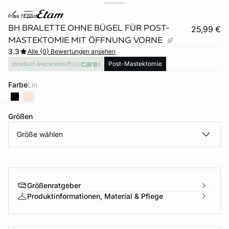
pure fit post
BH BRALETTE OHNE BÜGEL FÜR POST-
25,99 €
MASTEKTOMIE MIT ÖFFNUNG VORNE
3.3
Alle {0} Bewertungen ansehen
product.wecaretext
Post-Mastektomie
Farbe
lin
Größen
e
question
Größe wählen
Größenratgeber
Produktinformationen, Material & Pflege