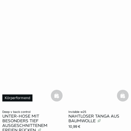
basketfull
bask
Körperformend
deep v back control
invisible w25
UNTER-HOSE MIT
NAHTLOSER TANGA AUS
BESONDERS TIEF
BAUMWOLLE
AUSGESCHNITTENEM
10,99 €
FREIEN RÜCKEN