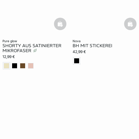
basketfull
bask
pure glow
nova
SHORTY AUS SATINIERTER
BH MIT STICKEREI
MIKROFASER
42,99 €
12,99 €