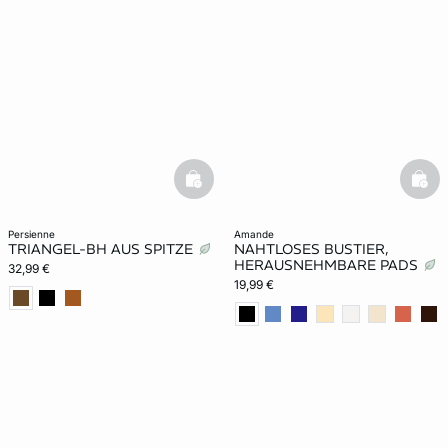
basketfull
bask
persienne
amande
TRIANGEL-BH AUS SPITZE
NAHTLOSES BUSTIER,
HERAUSNEHMBARE PADS
32,99 €
19,99 €