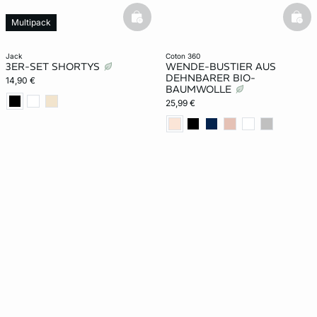
basketfull
bask
Multipack
jack
coton 360
3ER-SET SHORTYS
WENDE-BUSTIER AUS
DEHNBARER BIO-
14,90 €
BAUMWOLLE
25,99 €