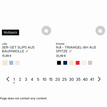
basketfull
bask
Multipack
jolly
etreinte
3ER-SET SLIPS AUS
N.8 - TRIANGEL-BH AUS
BAUMWOLLE
SPITZE
15,99 €
35,99 €
1
2
3
4
5
10
15
20
25
30
35
40
41
Page does not contain any content.