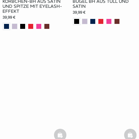
KÖRBCHEN-BH AUS SATIN
BÜGEL BH AUS TÜLL UND
UND SPITZE MIT EYELASH-
SATIN
EFFEKT
39,99 €
39,99 €
basketfull
bask