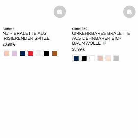
basketfull
bask
panama
coton 360
N.7 - BRALETTE AUS
UMKEHRBARES BRALETTE
IRISIERENDER SPITZE
AUS DEHNBARER BIO-
BAUMWOLLE
26,99 €
25,99 €