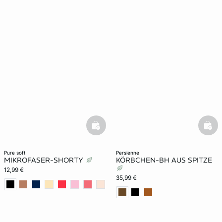
basketfull
bask
pure soft
persienne
MIKROFASER-SHORTY
KÖRBCHEN-BH AUS SPITZE
12,99 €
35,99 €