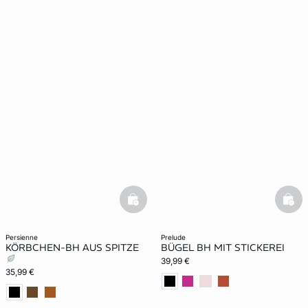
basketfull
bask
persienne
prelude
KÖRBCHEN-BH AUS SPITZE
BÜGEL BH MIT STICKEREI
39,99 €
35,99 €