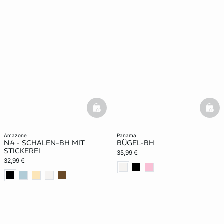
basketfull
bask
amazone
panama
N.4 - SCHALEN-BH MIT
BÜGEL-BH
STICKEREI
35,99 €
32,99 €