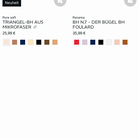
basketfull
bask
Neuheit
pure soft
panama
TRIANGEL-BH AUS
BH N.7 - DER BÜGEL BH
MIKROFASER
FOULARD
25,99 €
35,99 €