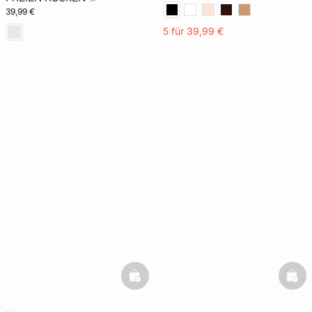
39,99 €
5 für 39,99 €
basketfull
bask