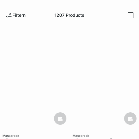
e
question
Filtern
1207
Products
i
basketfull
bask
mascarade
mascarade