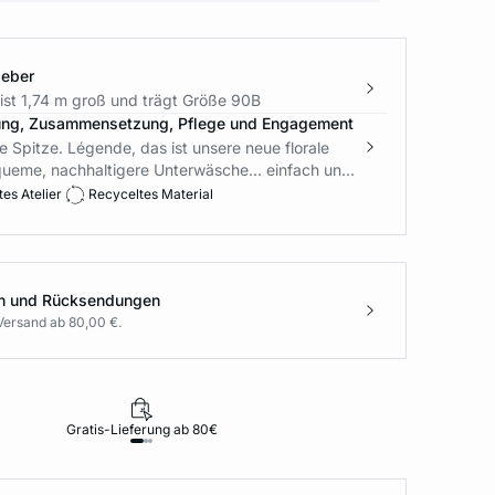
geber
ist 1,74 m groß und trägt Größe 90B
ung, Zusammensetzung, Pflege und Engagement
he Spitze. Légende, das ist unsere neue florale
ueme, nachhaltigere Unterwäsche... einfach un...
es Atelier
Recyceltes Material
en und Rücksendungen
Versand ab 80,00 €.
Gratis-Lieferung ab 80€
Rückgabe i