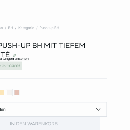
us
BH
Kategorie
Push-up BH
 PUSH-UP BH MIT TIEFEM
ETÉ
wertungen ansehen
xt
len
IN DEN WARENKORB