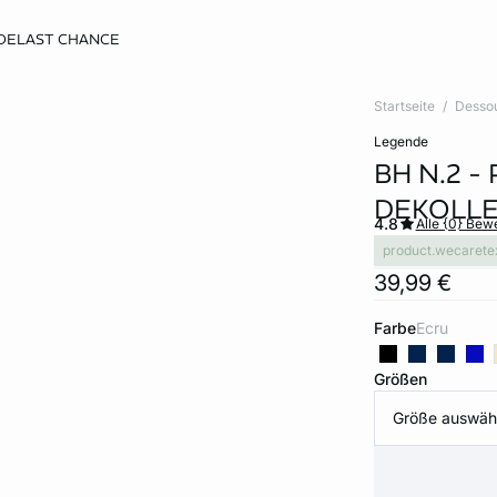
DE
LAST CHANCE
Startseite
Desso
legende
BH N.2 -
DEKOLL
4.8
Alle {0} Be
product.wecarete
39,99 €
Farbe
ecru
Größen
Größe auswäh