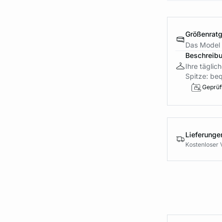
Größenrat
Das Model 
Beschreib
Ihre täglic
Spitze: beq
Geprüft
Lieferung
Kostenloser 