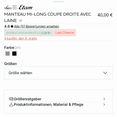
vadim
MANTEAU MI-LONG COUPE DROITE AVEC
40,00 €
LAINE
4.6
Alle {0} Bewertungen ansehen
product.wecaretext
Last Chance
3 kaufen, den 4. gratis
Farbe
gris
e
question
Größen
Größe wählen
Größenratgeber
Produktinformationen, Material & Pflege