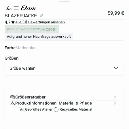
leoni
59,99 €
BLAZERJACKE
4.7
Alle {0} Bewertungen ansehen
product.wecaretext
Aufgrund hoher Nachfrage ausverkauft
Farbe
marineblau
Größen
Größe wählen
e
question
Größenratgeber
Produktinformationen, Material & Pflege
Geprüftes Atelier
Recyceltes Material