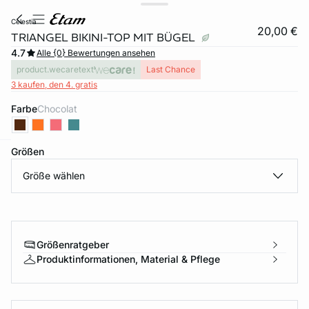
celestia
20,00 €
TRIANGEL BIKINI-TOP MIT BÜGEL
4.7
Alle {0} Bewertungen ansehen
product.wecaretext
Last Chance
3 kaufen, den 4. gratis
Farbe
chocolat
Größen
e
question
Größe wählen
Größenratgeber
Produktinformationen, Material & Pflege