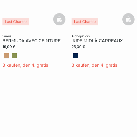
basketfull
bask
Last Chance
Last Chance
venus
a chopin crx
BERMUDA AVEC CEINTURE
JUPE MIDI À CARREAUX
19,00 €
25,00 €
3 kaufen, den 4. gratis
3 kaufen, den 4. gratis