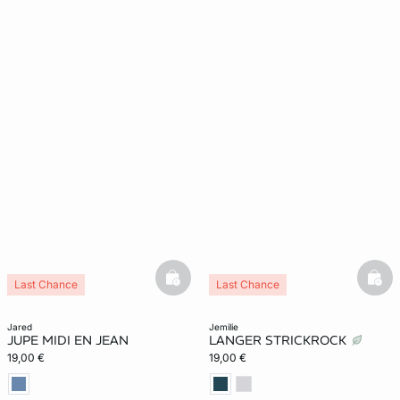
basketfull
bask
Last Chance
Last Chance
jared
jemilie
JUPE MIDI EN JEAN
LANGER STRICKROCK
19,00 €
19,00 €