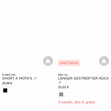
basketfull
bask
Last Chance
a julien imp
alba ray
SHORT À MOTIFS
LANGER GESTREIFTER ROCK
29,99 €
25,00 €
3 kaufen, den 4. gratis