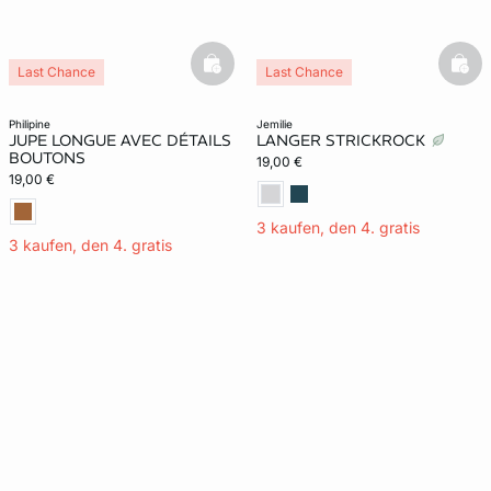
basketfull
bask
Last Chance
Last Chance
philipine
jemilie
JUPE LONGUE AVEC DÉTAILS
LANGER STRICKROCK
BOUTONS
19,00 €
19,00 €
3 kaufen, den 4. gratis
3 kaufen, den 4. gratis