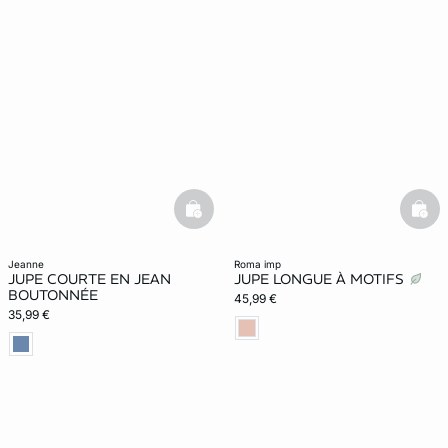
basketfull
bask
jeanne
roma imp
JUPE COURTE EN JEAN
JUPE LONGUE À MOTIFS
BOUTONNÉE
45,99 €
35,99 €