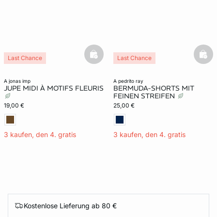
basketfull
bask
Last Chance
Last Chance
a jonas imp
a pedrito ray
JUPE MIDI À MOTIFS FLEURIS
BERMUDA-SHORTS MIT
FEINEN STREIFEN
19,00 €
25,00 €
3 kaufen, den 4. gratis
3 kaufen, den 4. gratis
Kostenlose Lieferung ab 80 €