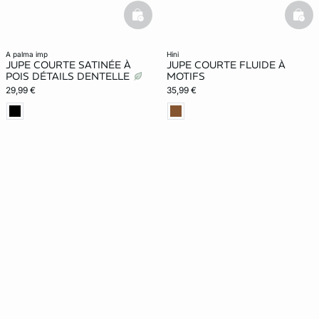
basketfull
bask
a palma imp
hini
JUPE COURTE SATINÉE À
JUPE COURTE FLUIDE À
POIS DÉTAILS DENTELLE
MOTIFS
29,99 €
35,99 €