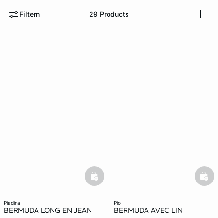
Filtern
29
Products
i
e
question
basketfull
bask
piadina
pio
BERMUDA LONG EN JEAN
BERMUDA AVEC LIN