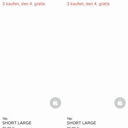
3 kaufen, den 4. gratis
3 kaufen, den 4. gratis
basketfull
bask
tilio
tilio
SHORT LARGE
SHORT LARGE