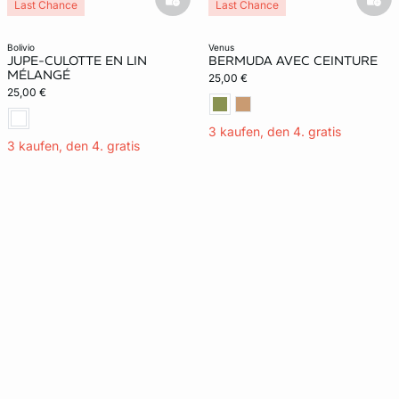
basketfull
bask
Last Chance
Last Chance
bolivio
venus
JUPE-CULOTTE EN LIN
BERMUDA AVEC CEINTURE
MÉLANGÉ
25,00 €
25,00 €
3 kaufen, den 4. gratis
3 kaufen, den 4. gratis