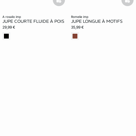
basketfull
bask
a rosalio imp
romelie imp
JUPE COURTE FLUIDE À POIS
JUPE LONGUE À MOTIFS
29,99 €
35,99 €