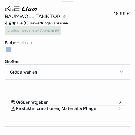
shellyn
16,99 €
BAUMWOLL TANK TOP
4.9
Alle {0} Bewertungen ansehen
product.wecaretext
Farbe
hellblau
Größen
Größe wählen
e
question
Größenratgeber
Produktinformationen, Material & Pflege