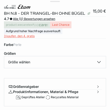
success
15,00 €
BH N.8 - DER TRIANGEL-BH OHNE BÜGEL
4.7
Alle {0} Bewertungen ansehen
product.wecaretext
Last Chance
Aufgrund hoher Nachfrage ausverkauft
3 kaufen, den 4. gratis
Farbe
perle
Größen
e
question
Größe wählen
Größenratgeber
Produktinformationen, Material & Pflege
Geprüftes Atelier
Recyceltes Material