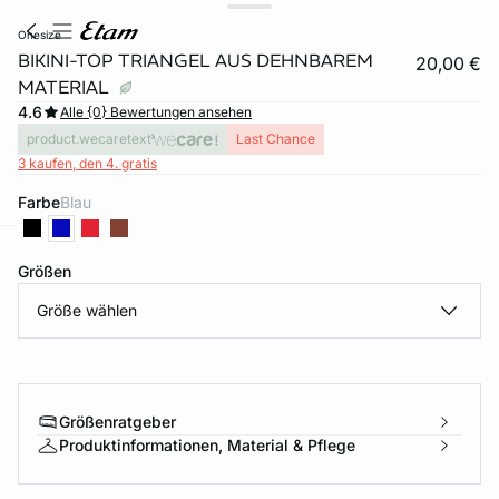
onesize
BIKINI-TOP TRIANGEL AUS DEHNBAREM
20,00 €
MATERIAL
4.6
Alle {0} Bewertungen ansehen
product.wecaretext
Last Chance
3 kaufen, den 4. gratis
Farbe
blau
e
question
Größen
Größe wählen
Größenratgeber
Produktinformationen, Material & Pflege