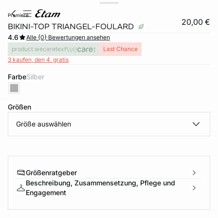
premiere
20,00 €
BIKINI-TOP TRIANGEL-FOULARD
4.6
Alle {0} Bewertungen ansehen
product.wecaretext
Last Chance
3 kaufen, den 4. gratis
Farbe
silber
Größen
e
question
Größe auswählen
Größenratgeber
Beschreibung, Zusammensetzung, Pflege und
Engagement