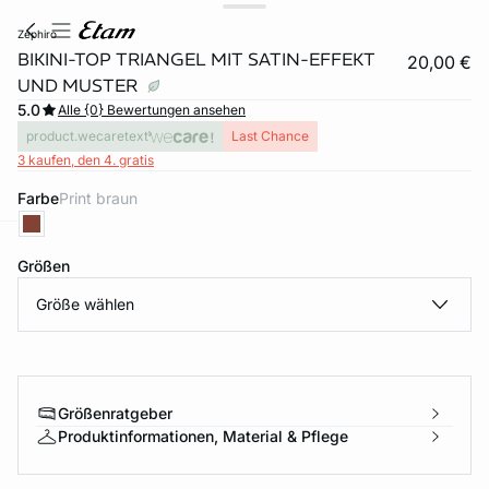
zephiro
BIKINI-TOP TRIANGEL MIT SATIN-EFFEKT
20,00 €
UND MUSTER
5.0
Alle {0} Bewertungen ansehen
product.wecaretext
Last Chance
3 kaufen, den 4. gratis
Farbe
print braun
e
question
Größen
Größe wählen
Größenratgeber
Produktinformationen, Material & Pflege